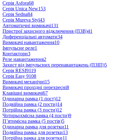
Серія Asfora
68
Серія Unica New
153
Серія Sedna
84
Серія Mureva Styl
43
Автоматичні вимикачі
131
Пристрої захисного відключення (ПЗВ)
41
Диференціальні автомати
34
Вимикачі навантаження
10
Імпульсне реле
1
Контактори
3
Реле навантаження
2
Захист від імпульсних перенавантажень (ПЗІП)
5
Серія RESI9
119
Серія Easy 9
108
Вимикачі механічні
15
Вимикачі прохідні перехресні
8
Клавішні вимикачі
67
Одинарна рамка (1 пост)
12
Подвійна рамка (2 пости)
14
Потрійна рамка (3 пости)
12
Чотирьохмісна рамка (4 пости)
9
П’ятимісна рамка (5 постів)
5
Одинарна рамка для розетки
11
Подвійна рамка для розетки
13
Потрійна рамка для розетки
11