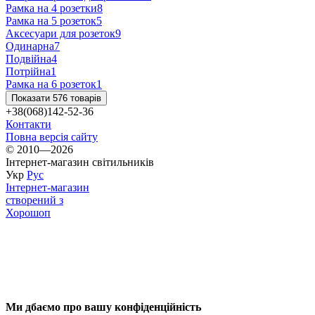
Рамка на 4 розетки
8
Рамка на 5 розеток
5
Аксесуари для розеток
9
Одинарна
7
Подвійна
4
Потрійна
1
Рамка на 6 розеток
1
Показати 576 товарів
+38(068)142-52-36
Контакти
Повна версія сайту
© 2010—2026
Інтернет-магазин світильників
Укр
Рус
Інтернет-магазин
створений з
Хорошоп
Ми дбаємо про вашу конфіденційність