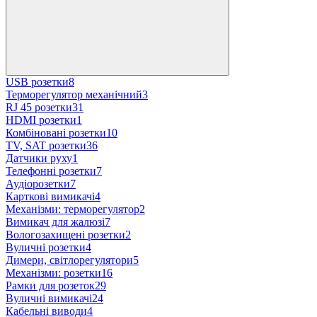
USB розетки
8
Терморегулятор механічний
3
RJ 45 розетки
31
HDMI розетки
1
Комбіновані розетки
10
TV, SAT розетки
36
Датчики руху
1
Телефонні розетки
7
Аудіорозетки
7
Карткові вимикачі
4
Механізми: терморегулятор
2
Вимикач для жалюзі
7
Вологозахищені розетки
2
Вуличні розетки
4
Димери, світлорегулятори
5
Механізми: розетки
16
Рамки для розеток
29
Вуличні вимикачі
24
Кабельні виводи
4