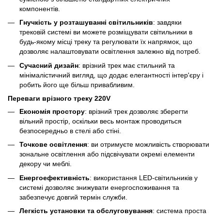
компонентів.
Гнучкість у розташуванні світильників
: завдяки
трековій системі ви можете розміщувати світильники в
будь-якому місці треку та регулювати їх напрямок, що
дозволяє налаштовувати освітлення залежно від потреб.
Сучасний дизайн
: врізний трек має стильний та
мінімалістичний вигляд, що додає елегантності інтер'єру і
робить його ще більш привабливим.
Переваги врізного треку 220V
Економія простору
: врізний трек дозволяє зберегти
вільний простір, оскільки весь монтаж проводиться
безпосередньо в стелі або стіні.
Точкове освітлення
: ви отримуєте можливість створювати
зональне освітлення або підсвічувати окремі елементи
декору чи меблі.
Енергоефективність
: використання LED-світильників у
системі дозволяє знижувати енергоспоживання та
забезпечує довгий термін служби.
Легкість установки та обслуговування
: система проста