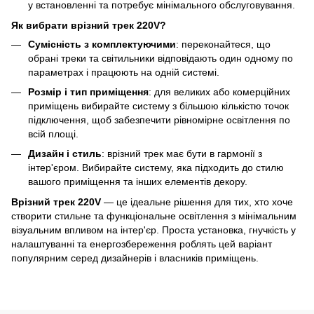
у встановленні та потребує мінімального обслуговування.
Як вибрати врізний трек 220V?
Сумісність з комплектуючими
: переконайтеся, що
обрані треки та світильники відповідають один одному по
параметрах і працюють на одній системі.
Розмір і тип приміщення
: для великих або комерційних
приміщень вибирайте систему з більшою кількістю точок
підключення, щоб забезпечити рівномірне освітлення по
всій площі.
Дизайн і стиль
: врізний трек має бути в гармонії з
інтер'єром. Вибирайте систему, яка підходить до стилю
вашого приміщення та інших елементів декору.
Врізний трек 220V
— це ідеальне рішення для тих, хто хоче
створити стильне та функціональне освітлення з мінімальним
візуальним впливом на інтер'єр. Проста установка, гнучкість у
налаштуванні та енергозбереження роблять цей варіант
популярним серед дизайнерів і власників приміщень.