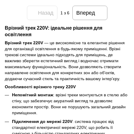
Назад
Вперед
1
з 6
Врізний трек 220V: ідеальне рішення для
освітлення
Врізний трек 220V
— це високоякісне та елегантне рішення
для організації освітлення в будь-якому приміщенні. Врізні
трекові системи ідеально підходять для приміщень, де
важливо зберегти естетичний вигляд і водночас отримати
максимальну функціональність. Вони дозволяють створити
направлене освітлення для конкретних зон або об'єктів,
додаючи сучасний стиль та практичність вашому інтер'єру.
Особливості врізного треку 220V
Непомітний монтаж
: врізні треки монтуються в стелю або
стіну, що забезпечує акуратний вигляд та дозволяє
економити простір. Вони не порушують загальний дизайн
приміщення.
Підключення до мережі 220V
: система працює від
стандартної електричної мережі 220V, що робить її
сумісною з більшістю стандартних електричних