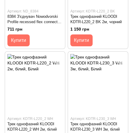
Артикул: ND_8384
Артикул: KDTR-L220_2 BK
8384 З'єднувач Nowodvorski
Трек однофазний KLOODI
Profile recessed flex connector
KDTR-L220_2 BK 2м, чорний
white CN
711 грн
1 150 грн
Купити
Купити
Артикул: KDTR-L220_2 WH
Артикул: KDTR-L230_3 WH
Трек однофазний KLOODI
Трек однофазний KLOODI
KDTR-L220_2 WH 2м, білий
KDTR-L230_3 WH 3м, білий