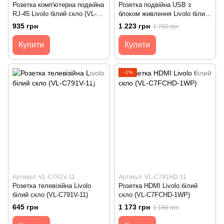
Розетка комп'ютерна подвійна
Розетка подвійна USB з
RJ-45 Livolo білий скло (VL-
блоком живлення Livolo білий
C792C-11)
скло (VL-C792U-11)
935 грн
1 223 грн
1 780 грн
Купити
Купити
−1%
Артикул: VL-C791V-11
Артикул: VL-C791HD-11
Розетка телевізійна Livolo
Розетка HDMI Livolo білий
білий скло (VL-C791V-11)
скло (VL-C7FCHD-1WP)
645 грн
1 173 грн
1 186 грн