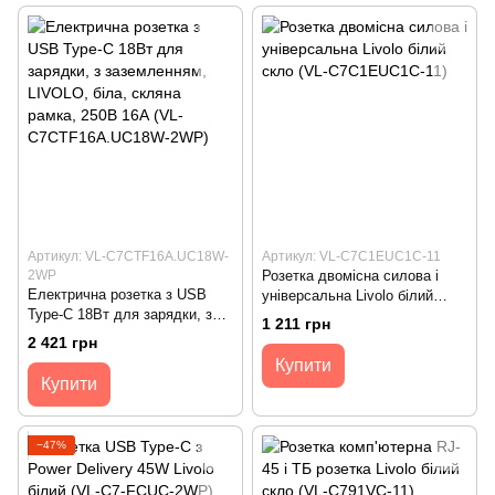
Артикул: VL-C7CTF16A.UC18W-
Артикул: VL-C7C1EUC1C-11
2WP
Розетка двомісна силова і
Електрична розетка з USB
універсальна Livolo білий
Type-C 18Вт для зарядки, з
скло (VL-C7C1EUC1C-11)
1 211 грн
заземленням, LIVOLO, біла,
2 421 грн
скляна рамка, 250В 16А (VL-
Купити
C7CTF16A.UC18W-2WP)
Купити
−47%