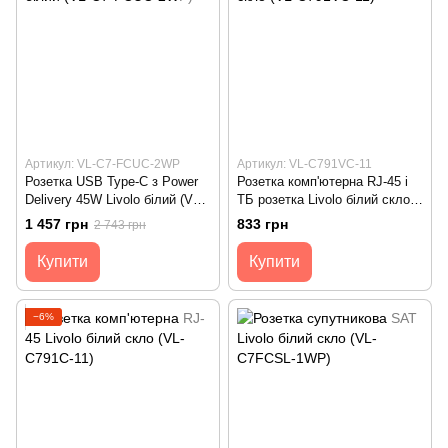
Артикул: VL-C7-FCUC-2WP
Артикул: VL-C791VC-11
Розетка USB Type-C з Power
Розетка комп'ютерна RJ-45 і
Delivery 45W Livolo білий (VL-
ТБ розетка Livolo білий скло
C7-FCUC-2WP)
(VL-C791VC-11)
1 457 грн
833 грн
2 743 грн
Купити
Купити
−6%