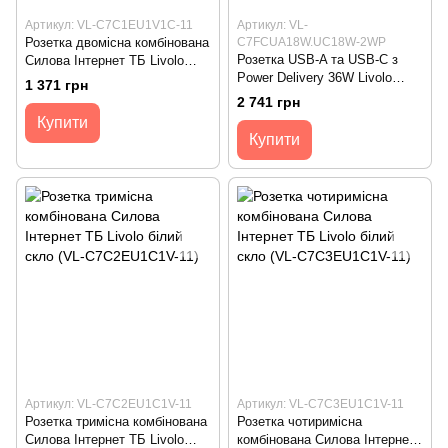
Артикул: VL-C7C1EU1V1C-11
Артикул: VL-
Розетка двомісна комбінована
C7FCUA18W.UC18W-2WP
Розетка USB-A та USB-C з
Силова Інтернет ТБ Livolo
Power Delivery 36W Livolo
білий скло (VL-C7C1EU1V1C-
1 371 грн
білий скло (VL-
11)
2 741 грн
C7FCUA18W.UC18W-2WP)
Купити
Купити
Артикул: VL-C7C2EU1C1V-11
Артикул: VL-C7C3EU1C1V-11
Розетка тримісна комбінована
Розетка чотиримісна
Силова Інтернет ТБ Livolo
комбінована Силова Інтернет