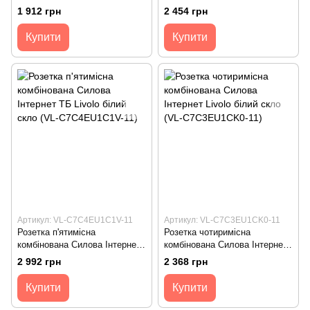
білий скло (VL-C7C2EU1C1V-
ТБ Livolo білий скло (VL-
1 912 грн
2 454 грн
11)
C7C3EU1C1V-11)
Купити
Купити
Артикул: VL-C7C4EU1C1V-11
Артикул: VL-C7C3EU1CK0-11
Розетка п'ятимісна
Розетка чотиримісна
комбінована Силова Інтернет
комбінована Силова Інтернет
ТБ Livolo білий скло (VL-
Livolo білий скло (VL-
2 992 грн
2 368 грн
C7C4EU1C1V-11)
C7C3EU1CK0-11)
Купити
Купити