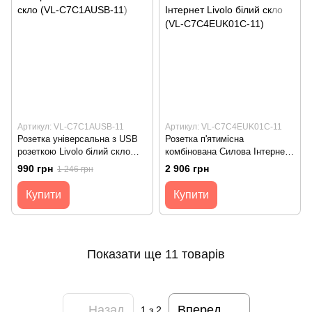
Артикул: VL-C7C1AUSB-11
Артикул: VL-C7C4EUK01C-11
Розетка універсальна з USB
Розетка п'ятимісна
розеткою Livolo білий скло
комбінована Силова Інтернет
(VL-C7C1AUSB-11)
Livolo білий скло (VL-
990 грн
2 906 грн
1 246 грн
C7C4EUK01C-11)
Купити
Купити
Показати ще 11 товарів
Назад
Вперед
1
з 2