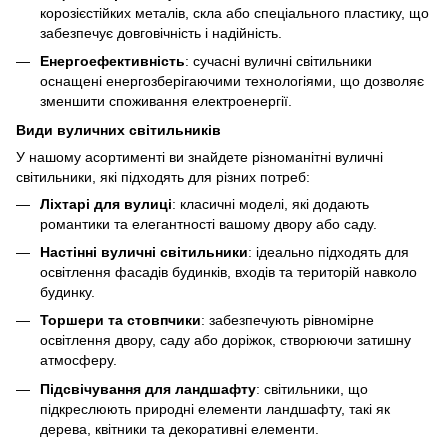
корозієстійких металів, скла або спеціального пластику, що
забезпечує довговічність і надійність.
Енергоефективність
: сучасні вуличні світильники
оснащені енергозберігаючими технологіями, що дозволяє
зменшити споживання електроенергії.
Види вуличних світильників
У нашому асортименті ви знайдете різноманітні вуличні
світильники, які підходять для різних потреб:
Ліхтарі для вулиці
: класичні моделі, які додають
романтики та елегантності вашому двору або саду.
Настінні вуличні світильники
: ідеально підходять для
освітлення фасадів будинків, входів та територій навколо
будинку.
Торшери та стовпчики
: забезпечують рівномірне
освітлення двору, саду або доріжок, створюючи затишну
атмосферу.
Підсвічування для ландшафту
: світильники, що
підкреслюють природні елементи ландшафту, такі як
дерева, квітники та декоративні елементи.