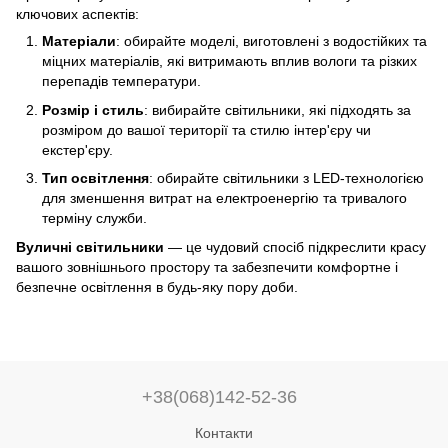
ключових аспектів:
Матеріали
: обирайте моделі, виготовлені з водостійких та
міцних матеріалів, які витримають вплив вологи та різких
перепадів температури.
Розмір і стиль
: вибирайте світильники, які підходять за
розміром до вашої території та стилю інтер'єру чи
екстер'єру.
Тип освітлення
: обирайте світильники з LED-технологією
для зменшення витрат на електроенергію та тривалого
терміну служби.
Вуличні світильники
— це чудовий спосіб підкреслити красу
вашого зовнішнього простору та забезпечити комфортне і
безпечне освітлення в будь-яку пору доби.
+38(068)142-52-36
Контакти