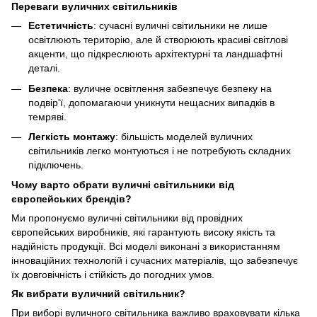
Переваги вуличних світильників
Естетичність
: сучасні вуличні світильники не лише
освітлюють територію, але й створюють красиві світлові
акценти, що підкреслюють архітектурні та ландшафтні
деталі.
Безпека
: вуличне освітлення забезпечує безпеку на
подвір'ї, допомагаючи уникнути нещасних випадків в
темряві.
Легкість монтажу
: більшість моделей вуличних
світильників легко монтуються і не потребують складних
підключень.
Чому варто обрати вуличні світильники від
європейських брендів?
Ми пропонуємо вуличні світильники від провідних
європейських виробників, які гарантують високу якість та
надійність продукції. Всі моделі виконані з використанням
інноваційних технологій і сучасних матеріалів, що забезпечує
їх довговічність і стійкість до погодних умов.
Як вибрати вуличний світильник?
При виборі вуличного світильника важливо враховувати кілька