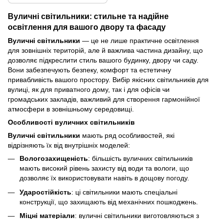
Вуличні світильники: стильне та надійне
освітлення для вашого двору та фасаду
Вуличні світильники
— це не лише практичне освітлення
для зовнішніх територій, але й важлива частина дизайну, що
дозволяє підкреслити стиль вашого будинку, двору чи саду.
Вони забезпечують безпеку, комфорт та естетичну
привабливість вашого простору. Вибір якісних світильників для
вулиці, як для приватного дому, так і для офісів чи
громадських закладів, важливий для створення гармонійної
атмосфери в зовнішньому середовищі.
Особливості вуличних світильників
Вуличні світильники
мають ряд особливостей, які
відрізняють їх від внутрішніх моделей:
Вологозахищеність
: більшість вуличних світильників
мають високий рівень захисту від води та вологи, що
дозволяє їх використовувати навіть в дощову погоду.
Ударостійкість
: ці світильники мають спеціальні
конструкції, що захищають від механічних пошкоджень.
Міцні матеріали
: вуличні світильники виготовляються з