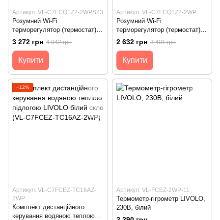
Артикул: VL-C7FCQ1Z2-2WPS23
Артикул: VL-C7FCQ1Z2-2WP
Розумний Wi-Fi
Розумний Wi-Fi
терморегулятор (термостат)
терморегулятор (термостат)
сенсорний програмований для
сенсорний програмований для
3 272 грн
2 632 грн
4 042 грн
3 401 грн
електричної теплої підлоги
водяної теплої підлоги
LIVOLO, білий скляний (VL-
LIVOLO, білий скляний (VL-
Купити
Купити
M7FCQ1Z2-2WPS23)
M7FCQ1Z2-2WP)
−12%
Артикул: VL-C7FCEZ-TC16AZ-
Артикул: VL-FCEZ-2WP-11
2WP
Термометр-гігрометр LIVOLO,
Комплект дистанційного
230В, білий
керування водяною теплою
2 290 грн