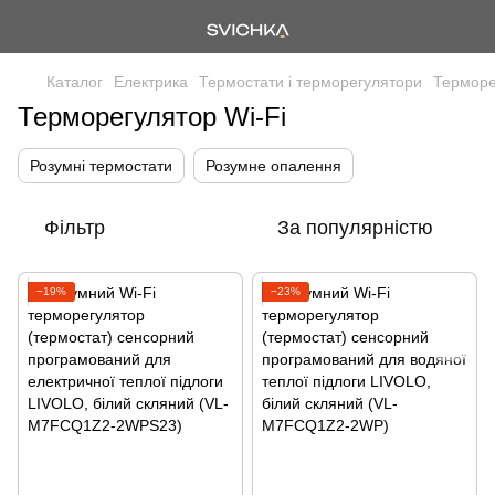
Каталог
Електрика
Термостати і терморегулятори
Терморе
Терморегулятор Wi-Fi
Розумні термостати
Розумне опалення
Фільтр
За популярністю
−19%
−23%