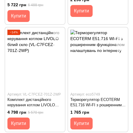
підлогою LIVOLO білий скло
5 722 грн
6 488 грн
(VL-C7FCEZ-TC16AZ-2WP)
Купити
Купити
−14%
Артикул: VL-C7FCEZ-701Z-2WP
Артикул: eco5749
Комплект дистанційного
Терморегулятор ECOTERM
керування котлом LIVOLO
E51.716 WI-FI з роширенним
білий скло (VL-C7FCEZ-701Z-
функціоналом налаштувань
4 798 грн
1 765 грн
5 570 грн
2WP)
по інтернету
Купити
Купити