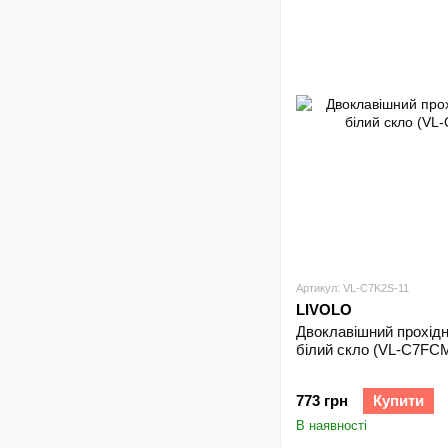
Артикул: VL-C7K2S-11
LIVOLO
Двоклавішний прохідн
білий скло (VL-C7F
773 грн
Купити
В наявності