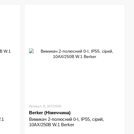
Артикул: B_30723505
Berker (Німеччина)
.1
Вимикач 2-полюсний 0-І, IP55, сірий,
10АX/250В W.1 Berker