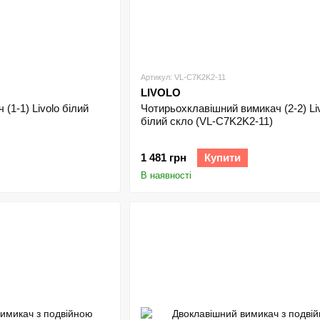
Артикул: VL-C7K2K2-11
LIVOLO
(1-1) Livolo білий
Чотирьохклавішний вимикач (2-2) Li
білий скло (VL-C7K2K2-11)
1 481 грн
Купити
В наявності