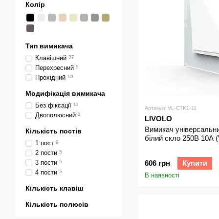
Колір
Тип вимикача
Клавішний
37
Перехресний
5
Прохідний
10
Модифікація вимикача
Без фіксації
11
Артикул: VL-C7K1-11
Двополюсний
1
LIVOLO
Вимикач універсальни
Кількість постів
білий скло 250В 10А
1 пост
9
2 пости
5
3 пости
5
606 грн
Купити
4 пости
5
В наявності
Кількість клавіш
Кількість полюсів