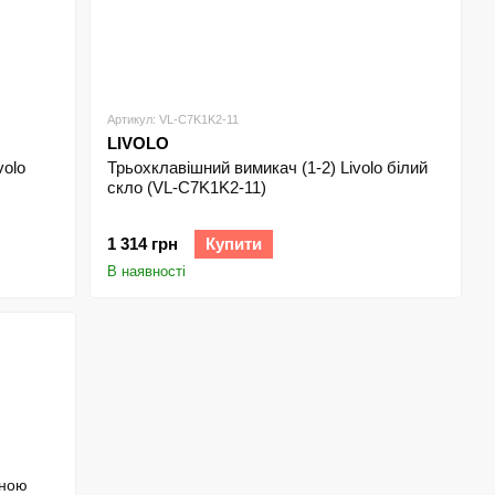
Артикул: VL-C7K1K2-11
LIVOLO
volo
Трьохклавішний вимикач (1-2) Livolo білий
скло (VL-C7K1K2-11)
1 314 грн
Купити
В наявності