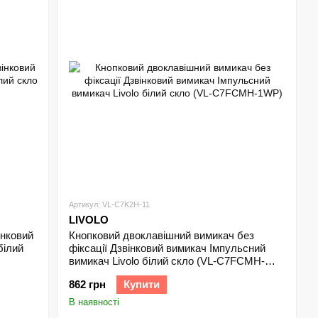
Артикул: VL-C7K2H-11
LIVOLO
інковий
Кнопковий двоклавішний вимикач без
білий
фіксації Дзвінковий вимикач Імпульсний
вимикач Livolo білий скло (VL-C7FCMH-
1WP)
862 грн
Купити
В наявності