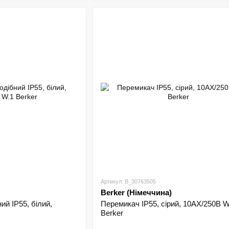
Артикул: B_30763505
Berker (Німеччина)
ий IP55, білий,
Перемикач IP55, сірий, 10АX/250В W
Berker