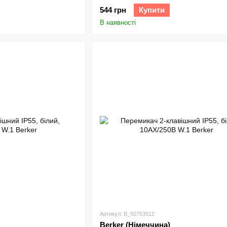
544 грн
Купити
В наявності
Артикул: B_50753512
Berker (Німеччина)