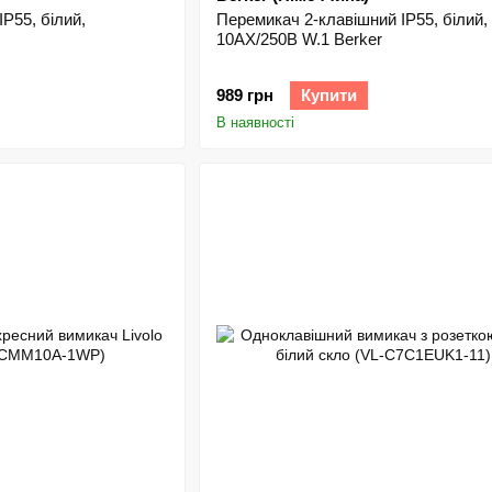
P55, білий,
Перемикач 2-клавішний IP55, білий,
10АX/250В W.1 Berker
989 грн
Купити
В наявності