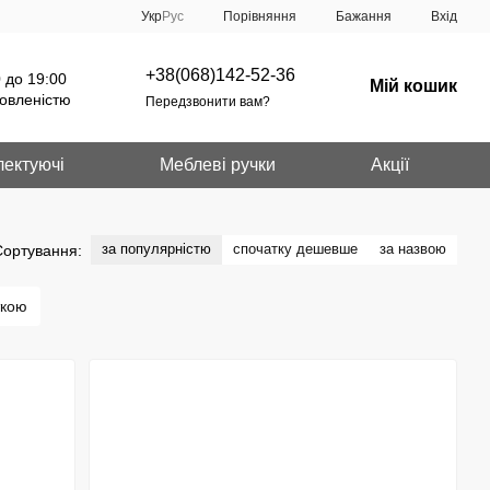
Порівняння
Укр
Рус
Бажання
Вхід
+38(068)142-52-36
 до 19:00
Мій кошик
овленістю
Передзвонити вам?
ектуючі
Меблеві ручки
Акції
за популярністю
спочатку дешевше
за назвою
Сортування:
ткою