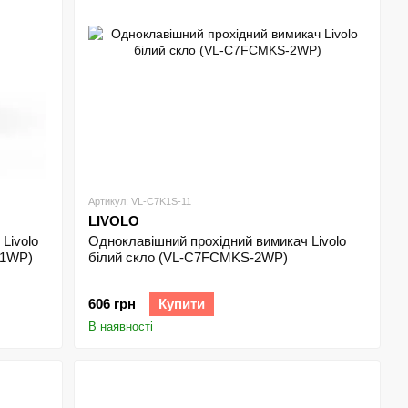
Артикул: VL-C7K1S-11
LIVOLO
Livolo
Одноклавішний прохідний вимикач Livolo
-1WP)
білий скло (VL-С7FCMKS-2WP)
606 грн
Купити
В наявності