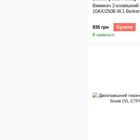
Вимикач 2-клавішний I
10АX/250В W.1 Berker
935 грн
Купити
В наявності