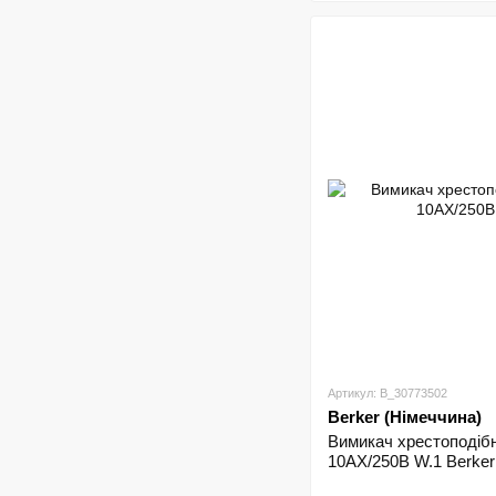
Артикул: B_30773502
Berker (Німеччина)
Вимикач хрестоподібн
10АX/250В W.1 Berker