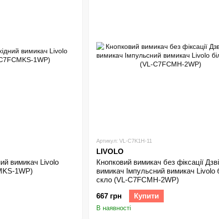
Артикул: VL-C7K1H-11
LIVOLO
ий вимикач Livolo
Кнопковий вимикач без фіксації Дзв
CMKS-1WP)
вимикач Імпульсний вимикач Livolo 
скло (VL-C7FCMH-2WP)
667 грн
Купити
В наявності