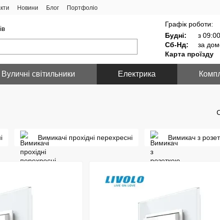
кти
Новини
Блог
Портфоліо
Графік роботи:
ів
Будні:
з 09:00
Сб-Нд:
за дом
Карта проїзду
Вуличні світильники
Електрика
Компл
і
Вимикачі прохідні перехресні
Вимикач з розе