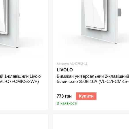
Артикул: VL-C7K2-11
LIVOLO
й 1-клавішний Livolo
Вимикач універсальний 2-клавішний 
 (VL-С7FCMKS-2WP)
білий скло 250В 10А (VL-C7FCMKS
773 грн
Купити
В наявності