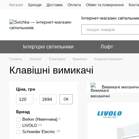
Перейти до основного контенту
Каталог
Бренди
Доставка
Оплата
Обмін та повернення
Конта
Інтернет-магазин світильник
Інтер'єрні світильники
Лофт
Головна
Каталог
Електрика
Вимикачі
Клавішні вимикачі
Клавішні вимикачі
Вимикачі механічн
Ціна, грн
Від Ціна, грн
До Ціна, грн
ОК
Бренд
Berker (Німеччина)
5
LIVOLO
24
Schneider Electric
23