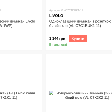
P
Артикул: VL-C7C1EUK1-11
LIVOLO
сний вимикач Livolo
Одноклавішний вимикач з розеткою 
A-1WP)
білий скло (VL-C7C1EUK1-11)
1 144 грн
Купити
В наявності