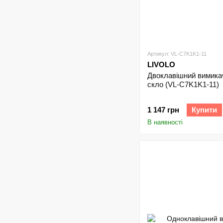
Артикул: VL-C7K1K1-11
LIVOLO
Двоклавішний вимикач 
скло (VL-C7K1K1-11)
1 147 грн
Купити
В наявності