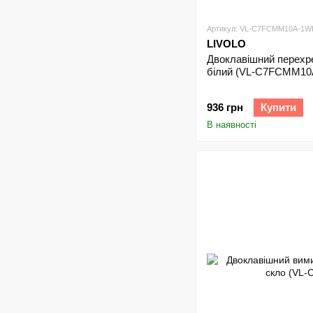
Артикул: VL-C7FCMM10A-1W
LIVOLO
Двоклавішний перехре
білий (VL-C7FCMM10
936 грн
Купити
В наявності