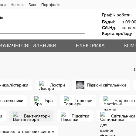
кти
Новини
Блог
Портфоліо
Графік роботи:
ів
Будні:
з 09:00
Сб-Нд:
за дом
Карта проїзду
ВУЛИЧНІ СВІТИЛЬНИКИ
ЕЛЕКТРИКА
КОМ
ники/ліхтарики
Люстри
Підвісні світильники
 світильники
Бра
Торшери
Настільні 
ки
Вентилятори
Підсвітки
Світильники
рекових та тросових систем