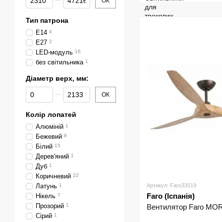
ОК
Тип патрона
E14
4
E27
2
LED-модуль
16
без світильника
1
Діаметр верх, мм:
Від Діаметр верх, мм:
До Діаметр верх, мм:
ОК
Колір лопатей
Алюміній
1
Бежевий
8
Білий
15
Дерев'яний
1
Дуб
1
Коричневий
22
Латунь
1
Артикул: Faro33519
Faro (Іспанія)
Нікель
7
Прозорий
1
Вентилятор Faro MOR
Сірий
1