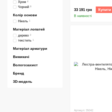
Хром
4
Чорний
8
33 191 грн
Купити
Колір основи
В наявності
Нікель
1
Матеріал лопатей
дерево
3
текстиль
1
Матеріал арматури
Вимикачі
Вологозахист
Бренд
3D-модель
Артикул: 35042