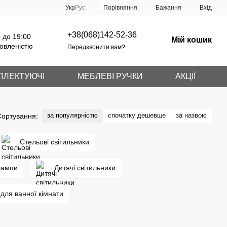
Порівняння
Укр
Рус
Бажання
Вхід
+38(068)142-52-36
 до 19:00
Мій кошик
овленістю
Передзвонити вам?
ПЛЕКТУЮЧІ
МЕБЛЕВІ РУЧКИ
АКЦІЇ
за популярністю
спочатку дешевше
за назвою
Сортування:
Стельові світильники
лампи
Дитячі світильники
 для ванної кімнати