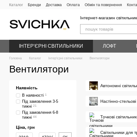
Перейти до основного контенту
Каталог
Бренди
Доставка
Оплата
Обмін та повернення
Конта
Інтернет-магазин світильник
ІНТЕР'ЄРНІ СВІТИЛЬНИКИ
ЛОФТ
Головна
Каталог
Інтер'єрні світильники
Вентилятори
Вентилятори
Автономні світиль
Наявність
В наявності
1
Настінно-стельові
Під замовлення 3-5
тижні
21
Під замовлення 6-8
Точкові світильни
тижні
44
Ціна, грн
Світильники для т
Від Ціна, грн
До Ціна, грн