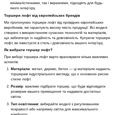
мінімалістичними, так і виразними, підходять для будь-
якого інтер'єру.
Торшери лофт від європейських брендів
Ми пропонуємо торшери лофт від провідних європейських
виробників, які гарантують високу якість продукції. Всі моделі
створені з використанням сучасних технологій та матеріалів,
що забезпечує їх надійність та довговічність. Купуючи торшери
лофт, ви інвестуєте в стиль і довговічність вашого інтер'єру.
Як вибрати торшер лофт?
При виборі торшера лофт варто враховувати кілька важливих
аспектів:
Матеріали
: метал, дерево, бетон — ці матеріали надають
торшерам індустріального вигляду, що є основною рисою
стилю лофт.
Розмір
: важливо підібрати торшер, що буде відповідати
розмірам вашого приміщення та надавати достатньо
світла.
Тип освітлення
: вибирайте моделі з регулюванням
яскравості або напрямку світла для максимального
комфорту.