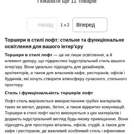
Показати ще 11 товарів
Назад
Вперед
1
з 2
Торшери в стилі лофт: стильне та функціональне
освітлення для вашого інтер'єру
Торшери в стилі лофт
— це не лише освітлення, а й
елемент декору, що підкреслює індустріальний стиль вашого
інтер'єру. Вони ідеально підходять для дизайнерів,
архітекторів, а також для власників кафе, ресторанів, офісів і
будинків, які хочуть створити атмосферу сучасного, стильного
простору.
Стиль і функціональність торшерів лофт
Лофт-стиль вирізняється використанням грубих матеріалів,
таких як метал, дерево, бетон, а також відкритих комунікацій.
Торшери в стилі лофт часто виконуються з цих матеріалів і
додають індустріальний вигляд будь-якому приміщенню. Вони
підходять для просторих віталень, офісів, студій, а також для
кафе і ресторанів, де важливий особливий стиль і ефективне