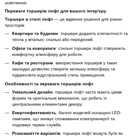
освітлення.
Переваги торшерів лофт для вашого інтер'єру
Торшери в стилі лофт
— це відмінне рішення для різних
просторів:
Квартири та будинки
: торшери додають елегантності та
тепла у вітальні, спальні або передпокій.
Офіси та коворкінги
: стильні торшери лофт створюють
комфортну атмосферу для роботи.
Кафе та ресторани
: використання торшерів у таких
закладах дозволяє створити затишну атмосферу та
підкреслити індустріальний стиль приміщення.
Особливості та переваги торшерів лофт
Унікальний дизайн
: торшери лофт часто мають цікаві
форми та оригінальне виконання, що робить їх
центральними елементами декору.
Енергоефективність
: багато моделей оснащені LED-
лампами, що знижує споживання електроенергії та
подовжує термін служби.
Різноманіття варіантів
: торшери лофт можуть бути як