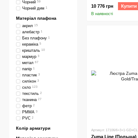
Чорний
59
10 776 грн
Купити
Чорний дим
1
В наявності
Матеріал плафона
акрил
15
алебастр
1
Без плафону
1
кераміка
5
кришталь
10
мармур
3
метал
67
папір
1
пластик
3
силікон
3
скло
123
текстиль
2
тканина
27
фетр
2
PMMA
3
PVC
2
Колір арматури
Артикул: 17106/6+3+1-GD+CL
Zuma Line (Польща)