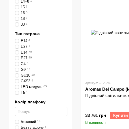
14+8
1
15
3
16
5
18
2
30
1
Тип патрона
Е14
4
Е27
1
E14
70
E27
49
G4
4
G9
57
GU10
10
GX53
4
Артикул: C1292/G
LED-модуль
65
Aromas Del Campo (І
T5
1
Підвісний світильник 
Колір плафону
33 761 грн
Купити
Бежевий
10
В наявності
Без плафону
6