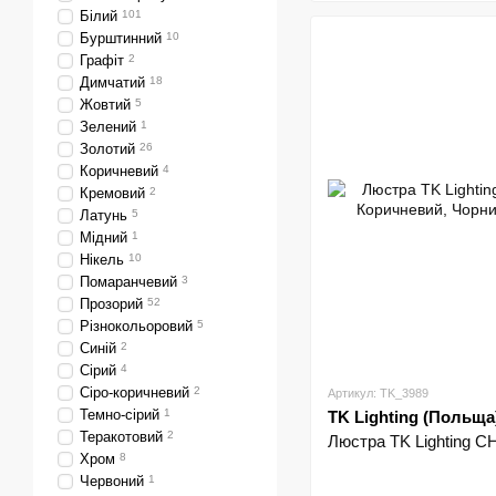
Білий
101
Бурштинний
10
Графіт
2
Димчатий
18
Жовтий
5
Зелений
1
Золотий
26
Коричневий
4
Кремовий
2
Латунь
5
Мідний
1
Нікель
10
Помаранчевий
3
Прозорий
52
Різнокольоровий
5
Синій
2
Сірий
4
Сіро-коричневий
2
Артикул: TK_3989
Темно-сірий
1
TK Lighting (Польща
Теракотовий
2
Люстра TK Lighting C
Хром
8
Червоний
1