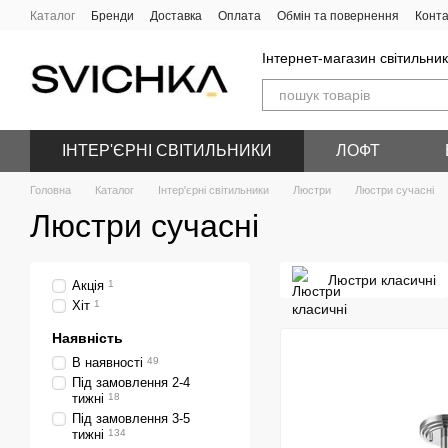
Перейти до основного контенту
Каталог
Бренди
Доставка
Оплата
Обмін та повернення
Конта
Інтернет-магазин світильник
ІНТЕР'ЄРНІ СВІТИЛЬНИКИ
ЛОФТ
Головна
Каталог
Інтер'єрні світильники
Люстри
Люстри сучасні
Люстри сучасні
Люстри класичні
Акція
1
Хіт
1
Наявність
В наявності
49
Під замовлення 2-4
тижні
18
Під замовлення 3-5
тижні
134