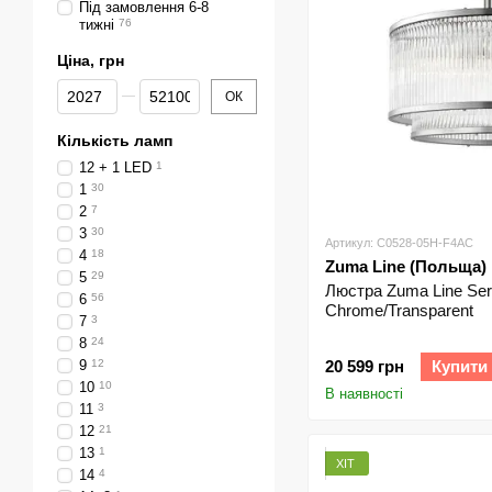
Під замовлення 6-8
тижні
76
Ціна, грн
Від Ціна, грн
До Ціна, грн
ОК
Кількість ламп
12 + 1 LED
1
1
30
2
7
3
30
Артикул: C0528-05H-F4AC
4
18
Zuma Line (Польща)
5
29
Люстра Zuma Line Ser
6
56
Chrome/Transparent
7
3
8
24
9
12
20 599 грн
Купити
10
10
В наявності
11
3
12
21
13
1
ХІТ
14
4