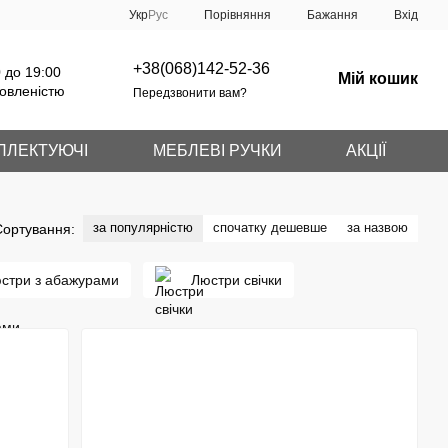
Порівняння
Укр
Рус
Бажання
Вхід
+38(068)142-52-36
 до 19:00
Мій кошик
овленістю
Передзвонити вам?
ПЛЕКТУЮЧІ
МЕБЛЕВІ РУЧКИ
АКЦІЇ
за популярністю
спочатку дешевше
за назвою
Сортування:
стри з абажурами
Люстри свічки