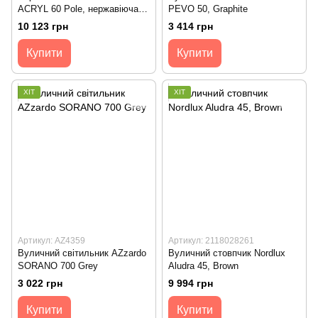
ACRYL 60 Pole, нержавіюча
PEVO 50, Graphite
сталь
10 123 грн
3 414 грн
Купити
Купити
ХІТ
ХІТ
Артикул: AZ4359
Артикул: 2118028261
Вуличний світильник AZzardo
Вуличний стовпчик Nordlux
SORANO 700 Grey
Aludra 45, Brown
3 022 грн
9 994 грн
Купити
Купити