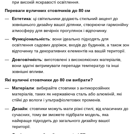
при високій яскравості освітлення.
Переваги вуличних стовпчиків до 80 см
Естетика
: ці світильники додають стильний акцент до
зовнішнього дизайну вашої ділянки, створюючи гармонійну
атмосферу для вечірніх прогулянок і відпочинку.
Функціональність
: вони ідеально підходять для
освітлення садових доріжок, входів до будинків, а також зон
відпочинку та декоративних елементів на вашій території.
Довговічність
: виготовлені з високоякісних матеріалів,
вони здатні витримувати перепади температур та інші
зовнішні впливи.
Які вуличні стовпчики до 80 см вибрати?
Матеріали
: вибирайте стовпики з антикорозійних
матеріалів, таких як нержавіюча сталь або алюміній, які
стійкі до вологи і ультрафіолетових променів.
Дизайн
: стовпики можуть мати різні стилі, від класичних до
сучасних, тому ви зможете підібрати модель, яка
найкраще підходить до загального дизайну вашої
території.