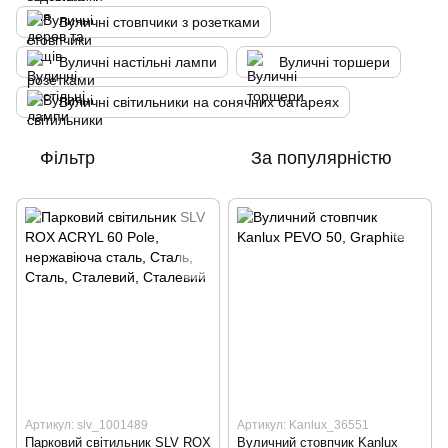
Вуличні стовпчики з розетками
Вуличні настільні лампи
Вуличні торшери
Вуличні світильники на сонячних батареях
Фільтр
За популярністю
Артикул: slv_1001489
Артикул: Kanlux_36551
Парковий світильник SLV ROX
Вуличний стовпчик Kanlux