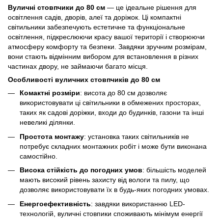
Вуличні стовпчики до 80 см
— це ідеальне рішення для
освітлення садів, дворів, алеї та доріжок. Ці компактні
світильники забезпечують естетичне та функціональне
освітлення, підкреслюючи красу вашої території і створюючи
атмосферу комфорту та безпеки. Завдяки зручним розмірам,
вони стають відмінним вибором для встановлення в різних
частинах двору, не займаючи багато місця.
Особливості вуличних стовпчиків до 80 см
Комактні розміри
: висота до 80 см дозволяє
використовувати ці світильники в обмежених просторах,
таких як садові доріжки, входи до будинків, газони та інші
невеликі ділянки.
Простота монтажу
: установка таких світильників не
потребує складних монтажних робіт і може бути виконана
самостійно.
Висока стійкість до погодних умов
: більшість моделей
мають високий рівень захисту від вологи та пилу, що
дозволяє використовувати їх в будь-яких погодних умовах.
Енергоефективність
: завдяки використанню LED-
технологій, вуличні стовпики споживають мінімум енергії