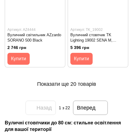
Артикул: AZ4444
Артикул: TK_19002
Вуличний світильник AZzardo
Вуличний стовпчик TK
SORANO 500 Black
Lighting 19002 SENA M,
Graphite
2 746 грн
5 396 грн
Купити
Купити
Показати ще 20 товарів
Назад
Вперед
1
з 22
Вуличні стовпчики до 80 см: стильне освітлення
для вашої території