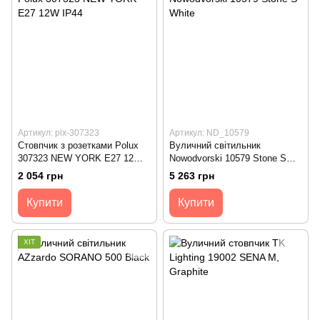
Артикул: plx-307323
Артикул: ND_10579
Стовпчик з розетками Polux
Вуличний світильник
307323 NEW YORK E27 12W
Nowodvorski 10579 Stone S
IP44
White
2 054 грн
5 263 грн
Купити
Купити
ХІТ