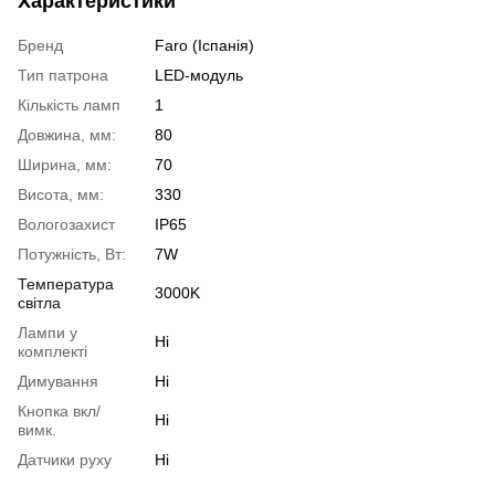
Характеристики
Бренд
Faro (Іспанія)
Тип патрона
LED-модуль
Кількість ламп
1
Довжина, мм:
80
Ширина, мм:
70
Висота, мм:
330
Вологозахист
IP65
Потужність, Вт:
7W
Температура
3000K
світла
Лампи у
Ні
комплекті
Димування
Ні
Кнопка вкл/
Ні
вимк.
Датчики руху
Ні