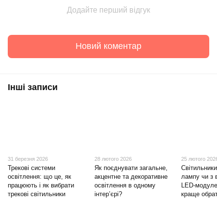
Додайте перший відгук
Новий коментар
Інші записи
31 березня 2026
28 лютого 2026
25 лютого 202
Трекові системи
Як поєднувати загальне,
Світильники
освітлення: що це, як
акцентне та декоративне
лампу чи з
працюють і як вибрати
освітлення в одному
LED-модул
трекові світильники
інтер’єрі?
краще обра