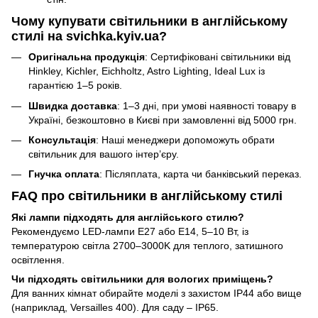
Чому купувати світильники в англійському
стилі на svichka.kyiv.ua?
Оригінальна продукція
: Сертифіковані світильники від
Hinkley, Kichler, Eichholtz, Astro Lighting, Ideal Lux із
гарантією 1–5 років.
Швидка доставка
: 1–3 дні, при умові наявності товару в
Україні, безкоштовно в Києві при замовленні від 5000 грн.
Консультація
: Наші менеджери допоможуть обрати
світильник для вашого інтер’єру.
Гнучка оплата
: Післяплата, карта чи банківський переказ.
FAQ про світильники в англійському стилі
Які лампи підходять для англійського стилю?
Рекомендуємо LED-лампи E27 або E14, 5–10 Вт, із
температурою світла 2700–3000K для теплого, затишного
освітлення.
Чи підходять світильники для вологих приміщень?
Для ванних кімнат обирайте моделі з захистом IP44 або вище
(наприклад, Versailles 400). Для саду – IP65.