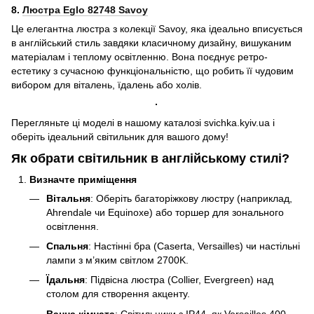
8.
Люстра Eglo 82748 Savoy
Це елегантна люстра з колекції Savoy, яка ідеально вписується
в англійський стиль завдяки класичному дизайну, вишуканим
матеріалам і теплому освітленню. Вона поєднує ретро-
естетику з сучасною функціональністю, що робить її чудовим
вибором для віталень, їдалень або холів.
Перегляньте ці моделі в нашому каталозі svichka.kyiv.ua і
оберіть ідеальний світильник для вашого дому!
Як обрати світильник в англійському стилі?
Визначте приміщення
Вітальня
: Оберіть багаторіжкову люстру (наприклад,
Ahrendale чи Equinoxe) або торшер для зонального
освітлення.
Спальня
: Настінні бра (Caserta, Versailles) чи настільні
лампи з м’яким світлом 2700K.
Їдальня
: Підвісна люстра (Collier, Evergreen) над
столом для створення акценту.
Ванна кімната
: Світильники з IP44, як Versailles 400.