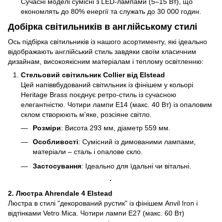
Сучасні моделі сумісні з LED-лампами (5–15 Вт), що
економлять до 80% енергії та служать до 30 000 годин.
Добірка світильників в англійському стилі
Ось підбірка світильників із нашого асортименту, які ідеально
відображають англійський стиль завдяки своїм класичним
дизайнам, високоякісним матеріалам і теплому освітленню:
Стельовий світильник Collier від Elstead
Цей напіввбудований світильник із фінішем у кольорі
Heritage Brass поєднує ретро-стиль із сучасною
елегантністю. Чотири лампи E14 (макс. 40 Вт) із опаловим
склом створюють м’яке, розсіяне світло.
Розміри
: Висота 293 мм, діаметр 559 мм.
Особливості
: Сумісний із димованими лампами,
матеріали – сталь і опалове скло.
Застосування
: Ідеально для їдальні чи вітальні.
2. Люстра Ahrendale 4 Elstead
Люстра в стилі "декорований рустик" із фінішем Anvil Iron і
відтінками Vetro Mica. Чотири лампи E27 (макс. 60 Вт)