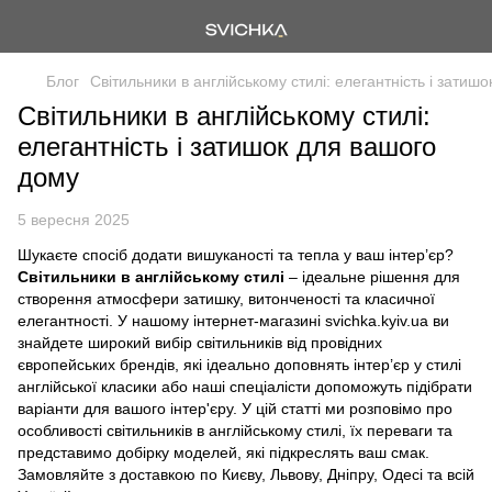
Блог
Світильники в англійському стилі: елегантність і затиш
Світильники в англійському стилі:
елегантність і затишок для вашого
дому
5 вересня 2025
Шукаєте спосіб додати вишуканості та тепла у ваш інтер’єр?
Світильники в англійському стилі
– ідеальне рішення для
створення атмосфери затишку, витонченості та класичної
елегантності. У нашому інтернет-магазині svichka.kyiv.ua ви
знайдете широкий вибір світильників від провідних
європейських брендів, які ідеально доповнять інтер’єр у стилі
англійської класики або наші спеціалісти допоможуть підібрати
варіанти для вашого інтер'єру. У цій статті ми розповімо про
особливості світильників в англійському стилі, їх переваги та
представимо добірку моделей, які підкреслять ваш смак.
Замовляйте з доставкою по Києву, Львову, Дніпру, Одесі та всій