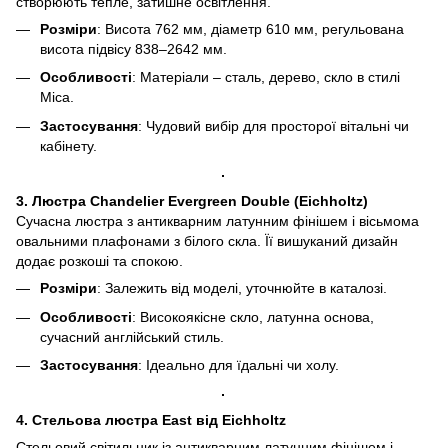
створюють тепле, затишне освітлення.
Розміри
: Висота 762 мм, діаметр 610 мм, регульована
висота підвісу 838–2642 мм.
Особливості
: Матеріали – сталь, дерево, скло в стилі
Mica.
Застосування
: Чудовий вибір для просторої вітальні чи
кабінету.
3. Люстра Chandelier Evergreen Double (Eichholtz)
Сучасна люстра з антикварним латунним фінішем і вісьмома
овальними плафонами з білого скла. Її вишуканий дизайн
додає розкоші та спокою.
Розміри
: Залежить від моделі, уточнюйте в каталозі.
Особливості
: Високоякісне скло, латунна основа,
сучасний англійський стиль.
Застосування
: Ідеально для їдальні чи холу.
4. Стельова люстра East від Eichholtz
Стельовий світильник із антикварним латунним фінішем і