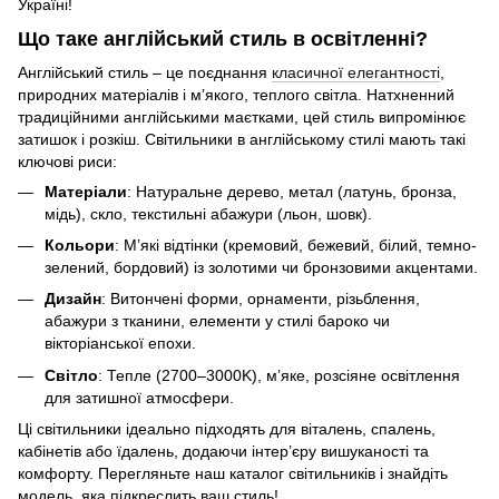
Україні!
Що таке англійський стиль в освітленні?
Англійський стиль – це поєднання
класичної елегантності
,
природних матеріалів і м’якого, теплого світла. Натхненний
традиційними англійськими маєтками, цей стиль випромінює
затишок і розкіш. Світильники в англійському стилі мають такі
ключові риси:
Матеріали
: Натуральне дерево, метал (латунь, бронза,
мідь), скло, текстильні абажури (льон, шовк).
Кольори
: М’які відтінки (кремовий, бежевий, білий, темно-
зелений, бордовий) із золотими чи бронзовими акцентами.
Дизайн
: Витончені форми, орнаменти, різьблення,
абажури з тканини, елементи у стилі бароко чи
вікторіанської епохи.
Світло
: Тепле (2700–3000K), м’яке, розсіяне освітлення
для затишної атмосфери.
Ці світильники ідеально підходять для віталень, спалень,
кабінетів або їдалень, додаючи інтер’єру вишуканості та
комфорту. Перегляньте наш каталог світильників і знайдіть
модель, яка підкреслить ваш стиль!