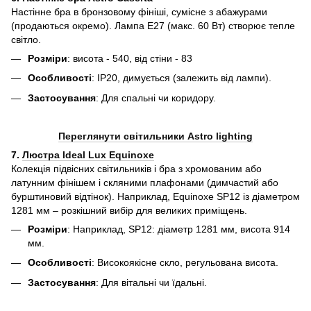
Настінне бра в бронзовому фініші, сумісне з абажурами
(продаються окремо). Лампа E27 (макс. 60 Вт) створює тепле
світло.
Розміри
: висота - 540, від стіни - 83
Особливості
: IP20, димується (залежить від лампи).
Застосування
: Для спальні чи коридору.
Переглянути світильники Astro lighting
7.
Люстра Ideal Lux Equinoxe
Колекція підвісних світильників і бра з хромованим або
латунним фінішем і скляними плафонами (димчастий або
бурштиновий відтінок). Наприклад, Equinoxe SP12 із діаметром
1281 мм – розкішний вибір для великих приміщень.
Розміри
: Наприклад, SP12: діаметр 1281 мм, висота 914
мм.
Особливості
: Високоякісне скло, регульована висота.
Застосування
: Для вітальні чи їдальні.