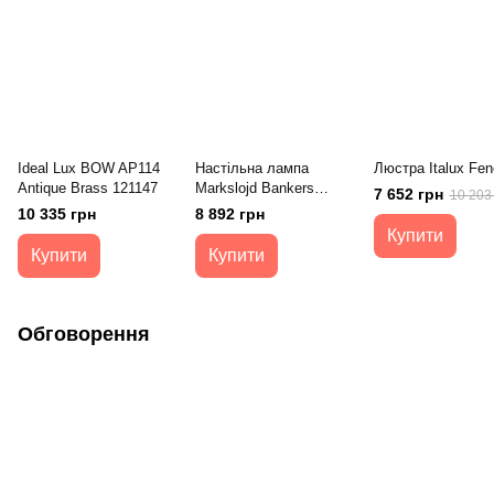
Ideal Lux BOW AP114
Настільна лампа
Люстра Italux Fen
Antique Brass 121147
Markslojd Bankers
7 652 грн
10 203
105931
10 335 грн
8 892 грн
Купити
Купити
Купити
Обговорення