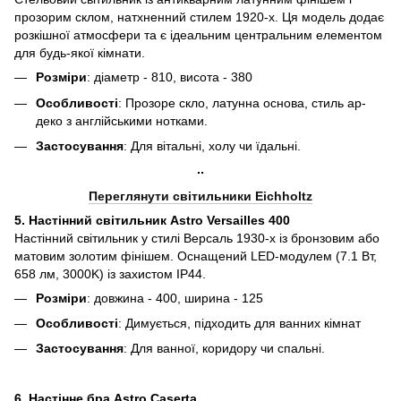
прозорим склом, натхненний стилем 1920-х. Ця модель додає
розкішної атмосфери та є ідеальним центральним елементом
для будь-якої кімнати.
Розміри
: діаметр - 810, висота - 380
Особливості
: Прозоре скло, латунна основа, стиль ар-
деко з англійськими нотками.
Застосування
: Для вітальні, холу чи їдальні.
Переглянути світильники Eichholtz
5. Настінний світильник Astro Versailles 400
Настінний світильник у стилі Версаль 1930-х із бронзовим або
матовим золотим фінішем. Оснащений LED-модулем (7.1 Вт,
658 лм, 3000K) із захистом IP44.
Розміри
: довжина - 400, ширина - 125
Особливості
: Димується, підходить для ванних кімнат
Застосування
: Для ванної, коридору чи спальні.
6. Настінне бра Astro Caserta