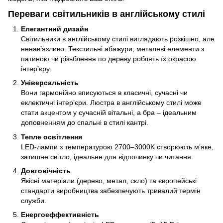
Переваги світильників в англійському стилі
Елегантний дизайн
Світильники в англійському стилі виглядають розкішно, але
ненав’язливо. Текстильні абажури, металеві елементи з
патиною чи різьблення по дереву роблять їх окрасою
інтер’єру.
Універсальність
Вони гармонійно вписуються в класичні, сучасні чи
еклектичні інтер’єри. Люстра в англійському стилі може
стати акцентом у сучасній вітальні, а бра – ідеальним
доповненням до спальні в стилі кантрі.
Тепле освітлення
LED-лампи з температурою 2700–3000K створюють м’яке,
затишне світло, ідеальне для відпочинку чи читання.
Довговічність
Якісні матеріали (дерево, метал, скло) та європейські
стандарти виробництва забезпечують тривалий термін
служби.
Енергоеффективність