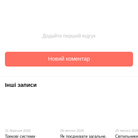
Додайте перший відгук
Новий коментар
Інші записи
31 березня 2026
28 лютого 2026
25 лютого 202
Трекові системи
Як поєднувати загальне,
Світильники