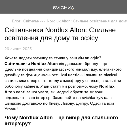
Блог
Світильники Nordlux Alton: Стильне освітлення для дом
Світильники Nordlux Alton: Стильне
освітлення для дому та офісу
26 липня 2025
Хочете додати затишку та стилю у ваш дім чи офіс?
Світильники Nordlux Alton
від данського бренду – це
ідеальне поєднання скандинавського мінімалізму, елегантного
дизайну та функціональності. Їхні настільні лампи та підвісні
світильники створюють теплу атмосферу у спальні, вітальні чи
робочому кабінеті. У цій статті ми розповімо, чому
Nordlux
Alton
варті вашої уваги, які моделі обрати та як вони
підкреслять ваш інтер’єр. Замовляйте на svichka.kyiv.ua з
швидкою доставкою по Києву, Львову, Дніпру, Одесі та всій
Україні!
Чому Nordlux Alton – це вибір для стильного
інтер’єру?