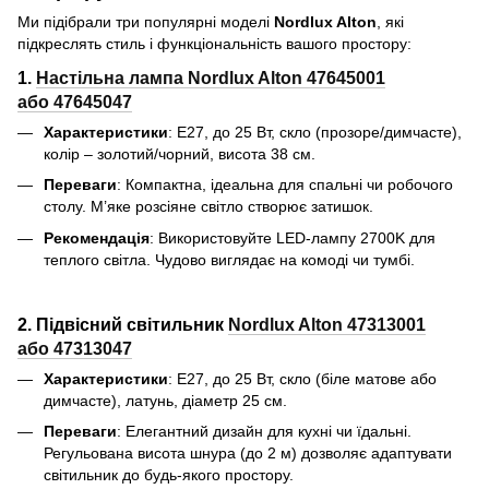
Ми підібрали три популярні моделі
Nordlux Alton
, які
підкреслять стиль і функціональність вашого простору:
1.
Настільна лампа Nordlux Alton 47645001
або 47645047
Характеристики
: E27, до 25 Вт, скло (прозоре/димчасте),
колір – золотий/чорний, висота 38 см.
Переваги
: Компактна, ідеальна для спальні чи робочого
столу. М’яке розсіяне світло створює затишок.
Рекомендація
: Використовуйте LED-лампу 2700K для
теплого світла. Чудово виглядає на комоді чи тумбі.
2. Підвісний світильник
Nordlux Alton 47313001
або 47313047
Характеристики
: E27, до 25 Вт, скло (біле матове або
димчасте), латунь, діаметр 25 см.
Переваги
: Елегантний дизайн для кухні чи їдальні.
Регульована висота шнура (до 2 м) дозволяє адаптувати
світильник до будь-якого простору.