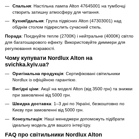
Спальня
: Настільна лампа Alton 47645001 на тумбочці
створить затишну атмосферу для читання.
Кухня/їдальня
: Група підвісних Alton (47303001) над
обіднім столом підкреслить сучасний стиль.
Порада
: Поєднуйте тепле (2700K) і нейтральне (4000K) світло
для багатошарового ефекту. Використовуйте диммери для
регулювання яскравості.
Чому купувати Nordlux Alton на
svichka.kyiv.ua?
Оригінальна продукція
: Сертифіковані світильники
Nordlux із офіційною гарантією.
Вигідні ціни
: Акції на моделі Alton (від 3500 грн) та знижки
при замовленні від 5000 грн.
Швидка доставка
: 1–3 дні по Україні, безкоштовно по
Києву при замовленні від 5000 грн.
Консультація
: Наші менеджери допоможуть підібрати
ідеальну модель для вашого інтер’єру.
FAQ про світильники Nordlux Alton