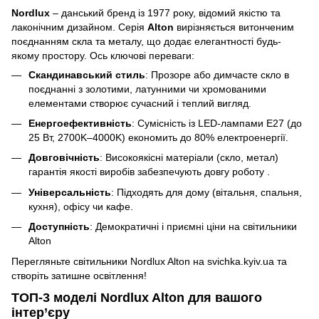
Nordlux
– данський бренд із 1977 року, відомий якістю та
лаконічним дизайном. Серія
Alton
вирізняється витонченим
поєднанням скла та металу, що додає елегантності будь-
якому простору. Ось ключові переваги:
Скандинавський стиль
: Прозоре або димчасте скло в
поєднанні з золотими, латунними чи хромованими
елементами створює сучасний і теплий вигляд.
Енергоефективність
: Сумісність із LED-лампами E27 (до
25 Вт, 2700K–4000K) економить до 80% електроенергії.
Довговічність
: Високоякісні матеріали (скло, метал)
гарантія якості виробів забезпечують довгу роботу .
Універсальність
: Підходять для дому (вітальня, спальня,
кухня), офісу чи кафе.
Доступність
: Демократичні і приємні ціни на світильники
Alton
Перегляньте світильники Nordlux Alton на svichka.kyiv.ua та
створіть затишне освітлення!
ТОП-3 моделі Nordlux Alton для вашого
інтер’єру