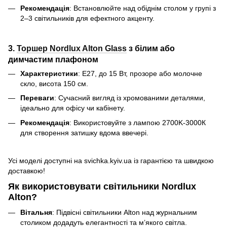
Рекомендація
: Встановлюйте над обіднім столом у групі з
2–3 світильників для ефектного акценту.
3.
Торшер Nordlux Alton Glass
з білим або
димчастим плафоном
Характеристики
: E27, до 15 Вт, прозоре або молочне
скло, висота 150 см.
Переваги
: Сучасний вигляд із хромованими деталями,
ідеально для офісу чи кабінету.
Рекомендація
: Використовуйте з лампою 2700K-3000К
для створення затишку вдома ввечері.
Усі моделі доступні на svichka.kyiv.ua із гарантією та швидкою
доставкою!
Як використовувати світильники Nordlux
Alton?
Вітальня
: Підвісні світильники Alton над журнальним
столиком додадуть елегантності та м’якого світла.