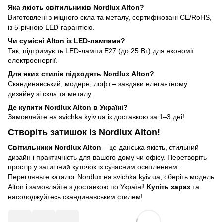
Яка якість світильників Nordlux Alton?
Виготовлені з міцного скла та металу, сертифіковані CE/RoHS,
із 5-річною LED-гарантією.
Чи сумісні Alton із LED-лампами?
Так, підтримують LED-лампи E27 (до 25 Вт) для економії
електроенергії.
Для яких стилів підходять Nordlux Alton?
Скандинавський, модерн, лофт – завдяки елегантному
дизайну зі скла та металу.
Де купити Nordlux Alton в Україні?
Замовляйте на svichka.kyiv.ua із доставкою за 1–3 дні!
Створіть затишок із Nordlux Alton!
Світильники Nordlux Alton
– це данська якість, стильний
дизайн і практичність для вашого дому чи офісу. Перетворіть
простір у затишний куточок із сучасним освітленням.
Перегляньте каталог Nordlux на svichka.kyiv.ua, оберіть модель
Alton і замовляйте з доставкою по Україні!
Купіть зараз
та
насолоджуйтесь скандинавським стилем!