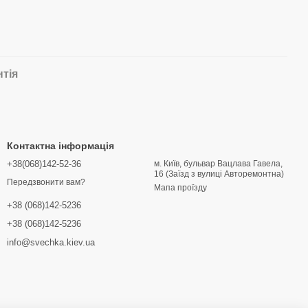
нтія
Контактна інформація
+38(068)142-52-36
м. Київ, бульвар Вацлава Гавела,
16 (Заїзд з вулиці Авторемонтна)
Передзвонити вам?
Мапа проїзду
+38 (068)142-5236
+38 (068)142-5236
info@svechka.kiev.ua