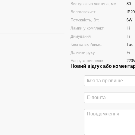
Виступаюча частина, мм:
80
Вологозахист
IP20
Потужність, Вт:
6W
Лампи у комплекті
Ні
Димування
Ні
Кнопка вкл/вимк.
Так
Датчики руху
Ні
Напруга живлення
220
Новий відгук або комента