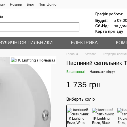
кти
Новини
Блог
Портфоліо
Графік роботи:
ів
Будні:
з 09:00
Сб-Нд:
за дом
Карта проїзду
ВУЛИЧНІ СВІТИЛЬНИКИ
ЕЛЕКТРИКА
КОМ
Головна
Каталог
Інтер'єрні світил
Настінний світильник T
В наявності
Написати відгук
1 735 грн
Виберіть колір