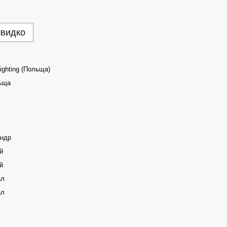
швидко
ighting (Польща)
ьща
індр
й
й
ал
ал