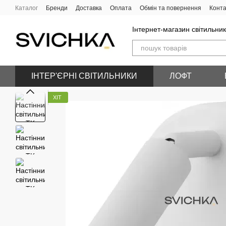
Перейти до основного контенту
Каталог
Бренди
Доставка
Оплата
Обмін та повернення
Конта
Інтернет-магазин світильник
ІНТЕР'ЄРНІ СВІТИЛЬНИКИ
ЛОФТ
ХІТ