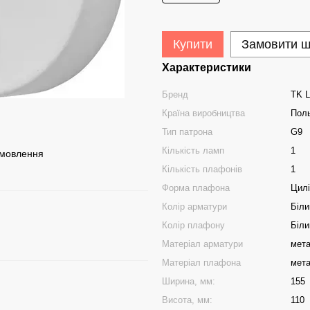
Купити
Замовити 
Характеристики
Бренд
TK L
Країна виробництва
Пол
Тип патрона
G9
Кількість ламп
1
амовлення
Кількість плафонів
1
Форма плафона
Цил
Колір арматури
Біли
Колір плафону
Біли
Матеріал арматури
мет
Матеріал плафона
мет
Ширина, мм:
155
Висота, мм:
110