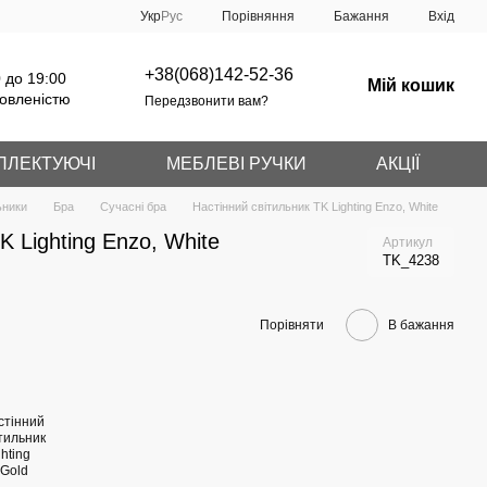
Порівняння
Укр
Рус
Бажання
Вхід
+38(068)142-52-36
 до 19:00
Мій кошик
овленістю
Передзвонити вам?
ПЛЕКТУЮЧІ
МЕБЛЕВІ РУЧКИ
АКЦІЇ
ьники
Бра
Сучасні бра
Настінний світильник TK Lighting Enzo, White
K Lighting Enzo, White
Артикул
TK_4238
Порівняти
В бажання