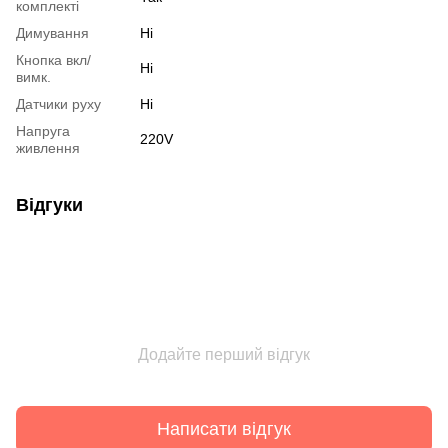
комплекті
Димування
Ні
Кнопка вкл/
Ні
вимк.
Датчики руху
Ні
Напруга
220V
живлення
Відгуки
Додайте перший відгук
Написати відгук