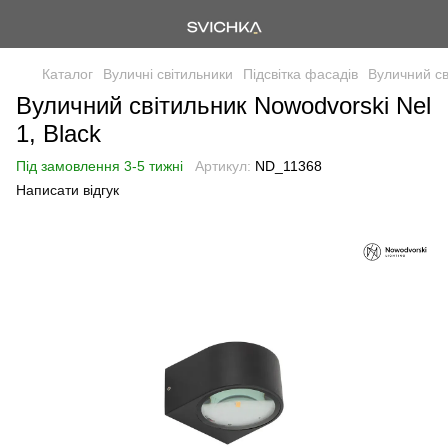
Каталог
Вуличні світильники
Підсвітка фасадів
Вуличний св
Вуличний світильник Nowodvorski Nel
1, Black
Під замовлення 3-5 тижні
Артикул:
ND_11368
Написати відгук