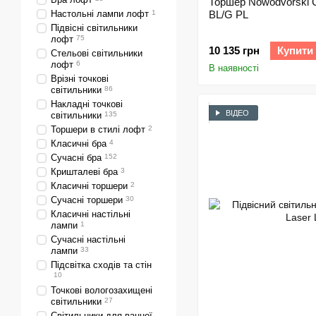
Торшер Nowodvorski 
Настольні лампи лофт
1
BL/G PL
Підвісні світильники
лофт
75
10 135 грн
Купити
Стельові світильники
лофт
6
В наявності
Врізні точкові
світильники
86
Накладні точкові
ВІДЕО
світильники
135
Торшери в стилі лофт
2
Класичні бра
4
Сучасні бра
152
Кришталеві бра
3
Класичні торшери
2
Сучасні торшери
30
Класичні настільні
лампи
1
Сучасні настільні
лампи
33
Підсвітка сходів та стін
10
Точкові вологозахищені
світильники
27
Світильники для ванної