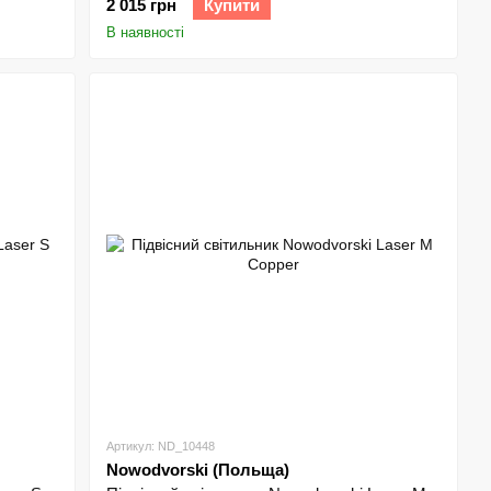
2 015 грн
Купити
В наявності
приклад, модель Nowodvorski Fiord у скандинавському стилі
orski Eye ідеальна для м’якого освітлення та читання.
dvorski Mykonos додає функціональності та стилю.
в. Магнітні треки Nowodvorski Profile дозволяють створювати
ski Outdoor із захистом IP44 витримує вологу та перепади
Артикул: ND_10448
рія Nowodvorski Mono додає акцентного освітлення.
Nowodvorski (Польща)