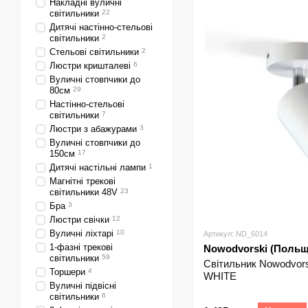
Накладні вуличні
світильники
22
Дитячі настінно-стельові
світильники
2
Стельові світильники
2
Люстри кришталеві
6
Вуличні стовпчики до
80см
29
Настінно-стельові
світильники
7
Люстри з абажурами
3
Вуличні стовпчики до
150см
17
Дитячі настільні лампи
1
Магнітні трекові
світильники 48V
23
Бра
3
Люстри свічки
12
Вуличні ліхтарі
10
Артикул: ND_6014
1-фазні трекові
Nowodvorski (Польщ
світильники
59
Світильник Nowodvor
Торшери
4
WHITE
Вуличні підвісні
світильники
6