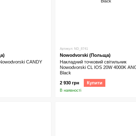
Артикул: ND_8741
а)
Nowodvorski (Польща)
к Nowodvorski CANDY
Накладний точковий світильник
Nowodvorski CL IOS 20W 4000K ANG
Black
2 930 грн
Купити
В наявності