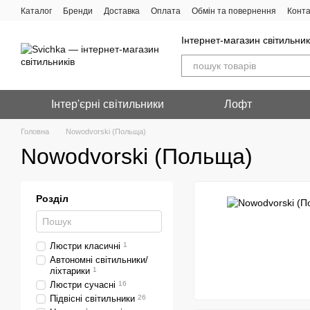
Перейти до основного контенту
Каталог
Бренди
Доставка
Оплата
Обмін та повернення
Конта
Інтернет-магазин світильник
Інтер'єрні світильники
Лофт
Головна
Nowodvorski (Польща)
Nowodvorski (Польща)
Розділ
Люстри класичні
1
Автономні світильники/
ліхтарики
1
Люстри сучасні
16
Підвісні світильники
26