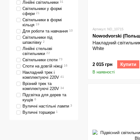
Лінійні світильники
31
Світильники у формі
сфери
21
Світильники в формі
кільця
19
Артикул: ND_10715
Для роботи та навчання
10
Nowodvorski (Польщ
Світильники під
шпаклівку
2
Накладний світильни
White
Лінійні стельові
світильники
22
Світильники споти
73
2 015 грн
Купити
Споти на довгій ніжці
16
В наявності
Накладний трек і
комплектуючі 220V
41
Врізний трек та
комплектуючі 220V
34
Підсвітка для дерев та
кущів
6
Вуличні настільні лампи
3
Вуличні торшери
1