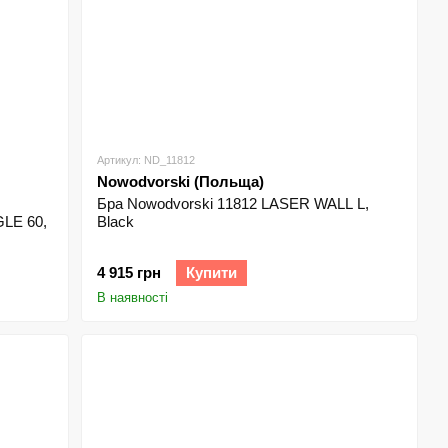
Артикул: ND_11812
Nowodvorski (Польща)
Бра Nowodvorski 11812 LASER WALL L,
LE 60,
Black
4 915 грн
Купити
В наявності