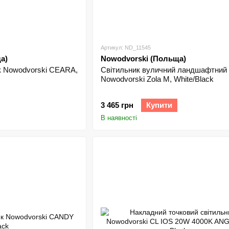
Замовляйте на svichka.kyiv.ua з доставкою за 1–2 дні!
Створіть затишок із Nowodvorski!
Nowodvorski – це європейська якість і стиль у кожном
Артикул: ND_11545
оберіть освітлення, яке підкреслить ваш інтер’єр. За
а)
Nowodvorski (Польща)
комфортом!
к Nowodvorski CEARA,
Світильник вуличний ландшафтний
Nowodvorski Zola M, White/Black
3 465 грн
Купити
В наявності