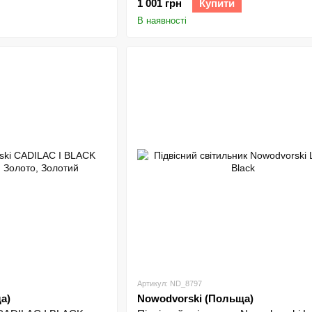
1 001 грн
Купити
В наявності
Елегантні підвісні люстри для вітальні чи їдальні. На
створює затишну атмосферу.
Настінні бра Nowodvorski
Стильні бра для спальні чи передпокою. Серія Nowodv
Точкові світильники Nowodvorski
Компактні моделі для коридорів чи кухні. Серія Nowo
Трекові системи Nowodvorski
Гнучке освітлення для офісів чи комерційних просторі
унікальні світлові сценарії.
Вуличні світильники Nowodvorski
Надійні рішення для саду чи фасаду. Модель Nowodvor
температур.
Торшери Nowodvorski
Артикул: ND_8797
Стильні підлогові світильники для зон відпочинку. Се
а)
Nowodvorski (Польща)