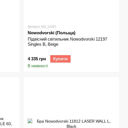
у світильнику. Перегляньте повний каталог Nowodvorski та
Артикул: ND_12197
мовляйте з доставкою та насолоджуйтесь світлом і
Nowodvorski (Польща)
Підвісний світильник Nowodvorski 12197
Singles B, Beige
4 335 грн
Купити
В наявності