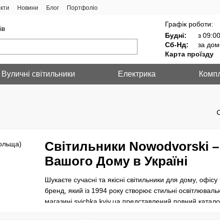
кти
Новини
Блог
Портфоліо
Графік роботи:
ів
Будні:
з 09:00
Сб-Нд:
за дом
Карта проїзду
Вуличні світильники
Електрика
Компл
Світильники Nowodvorski –
Вашого Дому в Україні
Шукаєте сучасні та якісні світильники для дому, офісу
бренд, який із 1994 року створює стильні освітлюваль
магазині svichka.kyiv.ua представлений повний катало
вуличних світильників. Купуйте Nowodvorski в Києві, Ль