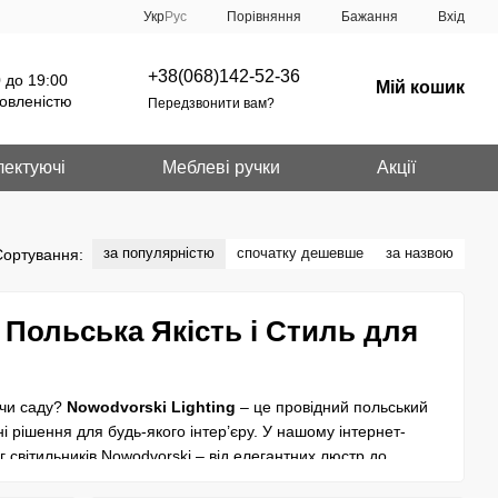
Порівняння
Укр
Рус
Бажання
Вхід
+38(068)142-52-36
 до 19:00
Мій кошик
овленістю
Передзвонити вам?
ектуючі
Меблеві ручки
Акції
за популярністю
спочатку дешевше
за назвою
Сортування:
 Польська Якість і Стиль для
 чи саду?
Nowodvorski Lighting
– це провідний польський
ні рішення для будь-якого інтер’єру. У нашому інтернет-
г світильників Nowodvorski – від елегантних люстр до
вові, Дніпрі, Одесі та по всій Україні з швидкою доставкою!