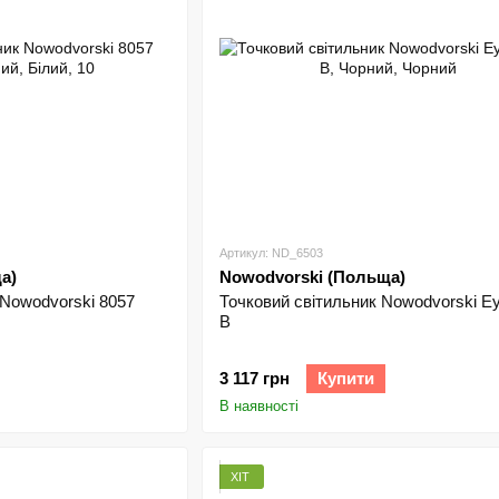
Артикул: ND_6503
а)
Nowodvorski (Польща)
 Nowodvorski 8057
Точковий світильник Nowodvorski E
B
3 117 грн
Купити
В наявності
ХІТ