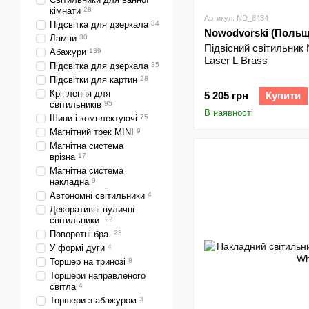
кімнати
28
Артикул: ND_8434
Підсвітка для дзеркала
34
Nowodvorski (Польщ
Лампи
30
Підвісний світильник
Абажури
139
Laser L Brass
Підсвітка для дзеркала
35
Підсвітки для картин
28
Кріплення для
5 205 грн
Купити
світильників
95
В наявності
Шини і комплектуючі
75
Магнітний трек MINI
9
Магнітна система
врізна
17
Магнітна система
накладна
9
Автономні світильники
4
Декоративні вуличні
світильники
22
Поворотні бра
23
У формі дуги
4
Торшер на тринозі
8
Торшери направленого
світла
4
Торшери з абажуром
3