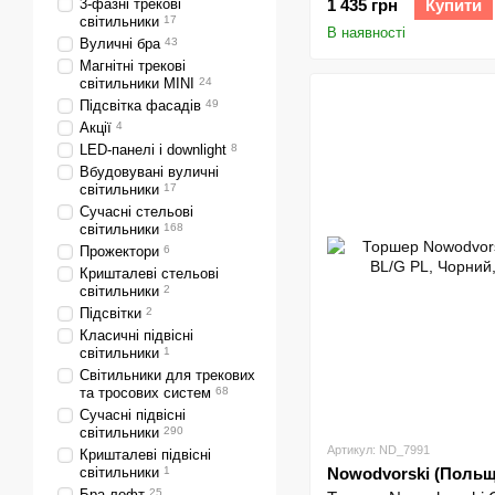
3-фазні трекові
1 435 грн
Купити
світильники
17
В наявності
Вуличні бра
43
Магнітні трекові
світильники MINI
24
Підсвітка фасадів
49
Акції
4
LED-панелі і downlight
8
Вбудовувані вуличні
світильники
17
Сучасні стельові
світильники
168
Прожектори
6
Кришталеві стельові
світильники
2
Підсвітки
2
Класичні підвісні
світильники
1
Світильники для трекових
та тросових систем
68
Сучасні підвісні
світильники
290
Артикул: ND_7991
Кришталеві підвісні
світильники
1
Nowodvorski (Польщ
Бра лофт
25