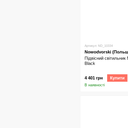
Артикул: ND_10334
Nowodvorski (Польщ
Підвісний світильни
Black
4 401 грн
Купити
В наявності