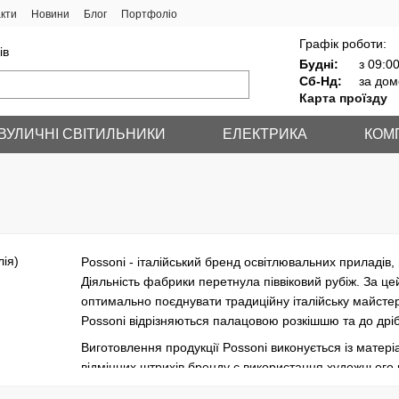
кти
Новини
Блог
Портфоліо
Графік роботи:
ів
Будні:
з 09:00
Сб-Нд:
за дом
Карта проїзду
ВУЛИЧНІ СВІТИЛЬНИКИ
ЕЛЕКТРИКА
КОМ
Possoni - італійський бренд освітлювальних приладів,
Діяльність фабрики перетнула піввіковий рубіж. За це
оптимально поєднувати традиційну італійську майстер
Possoni відрізняються палацовою розкішшю та до др
Виготовлення продукції Possoni виконується із матер
відмінних штрихів бренду є використання художнього 
гальванічних ваннах, що забезпечують її покриття на