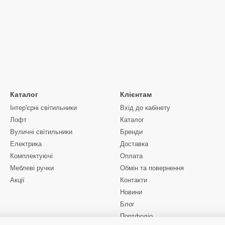
використовується також техніка штучного старіння мат
створюється за допомогою паст абразивного типу. Ус
арматури.
У виробах також широко використовується створюване
різнобарвним алебастром. Такий широкий набір матер
Каталог
Клієнтам
Інтер'єрні світильники
Вхід до кабінету
Лофт
Каталог
Вуличні світильники
Бренди
Електрика
Доставка
Комплектуючі
Оплата
Меблеві ручки
Обмін та повернення
Акції
Контакти
Новини
Блог
Портфоліо