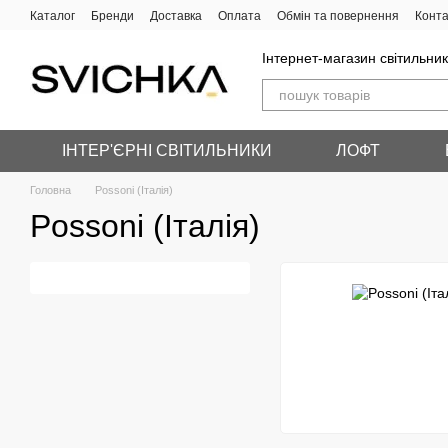
Перейти до основного контенту
Каталог
Бренди
Доставка
Оплата
Обмін та повернення
Конта
Інтернет-магазин світильник
ІНТЕР'ЄРНІ СВІТИЛЬНИКИ
ЛОФТ
Головна
Possoni (Італія)
Possoni (Італія)