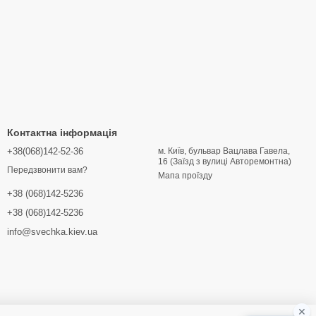
еріалу, покриття під іржу та ін. Сатинова поверхня
ього використовується понад двадцять способів обробки
 вручну видувне скло, кришталь Swarovski та оздоблення
іалів дозволяє кожен світильник зробити унікальним.
Контактна інформація
+38(068)142-52-36
м. Київ, бульвар Вацлава Гавела,
16 (Заїзд з вулиці Авторемонтна)
Передзвонити вам?
Мапа проїзду
+38 (068)142-5236
+38 (068)142-5236
info@svechka.kiev.ua