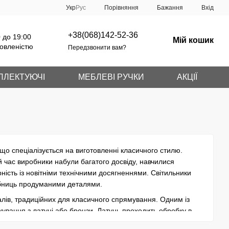
Порівняння
Укр
Рус
Бажання
Вхід
+38(068)142-52-36
 до 19:00
Мій кошик
овленістю
Передзвонити вам?
ПЛЕКТУЮЧІ
МЕБЛЕВІ РУЧКИ
АКЦІЇ
 що спеціалізується на виготовленні класичного стилю.
й час виробники набули багатого досвіду, навчилися
ність із новітніми технічними досягненнями. Світильники
ібниць продуманими деталями.
іалів, традиційних для класичного спрямування. Одним із
кування з латуні або бронзи. Латунь проходить обробку в
йтоншим шаром золота або срібла. У виробництві