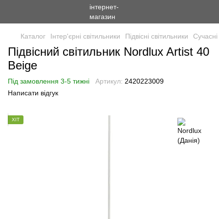
Каталог
Інтер'єрні світильники
Підвісні світильники
Сучасні 
Підвісний світильник Nordlux Artist 40
Beige
Під замовлення 3-5 тижні
Артикул:
2420223009
Написати відгук
ХІТ