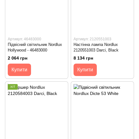
Артикул: 46483000
Артикул: 2120551003
Підвісний світильник Nordlux
Настінна лампа Nordlux
Hollywood - 46483000
2120551003 Darci, Black
2 064 грн
8 134 грн
Купити
Купити
ХІТ