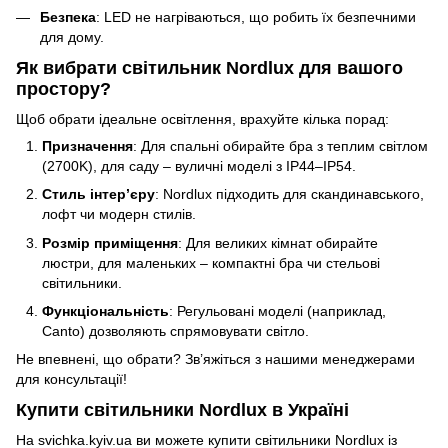
Безпека
: LED не нагріваються, що робить їх безпечними
для дому.
Як вибрати світильник Nordlux для вашого
простору?
Щоб обрати ідеальне освітлення, врахуйте кілька порад:
Призначення
: Для спальні обирайте бра з теплим світлом
(2700K), для саду – вуличні моделі з IP44–IP54.
Стиль інтер’єру
: Nordlux підходить для скандинавського,
лофт чи модерн стилів.
Розмір приміщення
: Для великих кімнат обирайте
люстри, для маленьких – компактні бра чи стельові
світильники.
Функціональність
: Регульовані моделі (наприклад,
Canto) дозволяють спрямовувати світло.
Не впевнені, що обрати? Зв’яжіться з нашими менеджерами
для консультації!
Купити світильники Nordlux в Україні
На svichka.kyiv.ua ви можете купити світильники Nordlux із