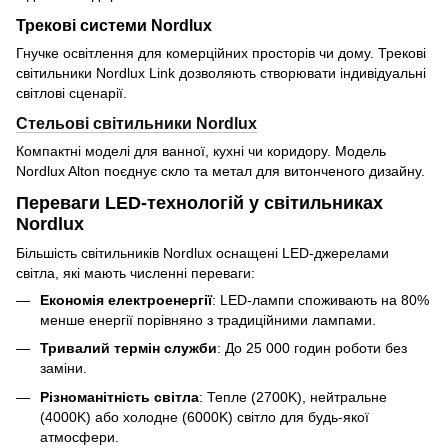
Трекові системи Nordlux
Гнучке освітлення для комерційних просторів чи дому. Трекові
світильники Nordlux Link дозволяють створювати індивідуальні
світлові сценарії.
Стельові світильники Nordlux
Компактні моделі для ванної, кухні чи коридору. Модель
Nordlux Alton поєднує скло та метал для витонченого дизайну.
Переваги LED-технологій у світильниках
Nordlux
Більшість світильників Nordlux оснащені LED-джерелами
світла, які мають численні переваги:
Економія електроенергії
: LED-лампи споживають на 80%
менше енергії порівняно з традиційними лампами.
Тривалий термін служби
: До 25 000 годин роботи без
заміни.
Різноманітність світла
: Тепле (2700K), нейтральне
(4000K) або холодне (6000K) світло для будь-якої
атмосфери.