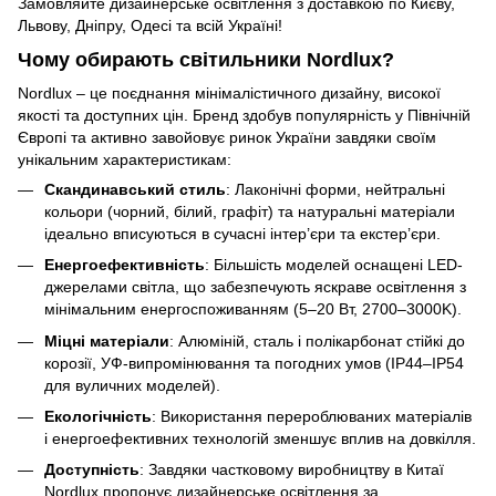
Замовляйте дизайнерське освітлення з доставкою по Києву,
Львову, Дніпру, Одесі та всій Україні!
Чому обирають світильники Nordlux?
Nordlux – це поєднання мінімалістичного дизайну, високої
якості та доступних цін. Бренд здобув популярність у Північній
Європі та активно завойовує ринок України завдяки своїм
унікальним характеристикам:
Скандинавський стиль
: Лаконічні форми, нейтральні
кольори (чорний, білий, графіт) та натуральні матеріали
ідеально вписуються в сучасні інтер’єри та екстер’єри.
Енергоефективність
: Більшість моделей оснащені LED-
джерелами світла, що забезпечують яскраве освітлення з
мінімальним енергоспоживанням (5–20 Вт, 2700–3000K).
Міцні матеріали
: Алюміній, сталь і полікарбонат стійкі до
корозії, УФ-випромінювання та погодних умов (IP44–IP54
для вуличних моделей).
Екологічність
: Використання перероблюваних матеріалів
і енергоефективних технологій зменшує вплив на довкілля.
Доступність
: Завдяки частковому виробництву в Китаї
Nordlux пропонує дизайнерське освітлення за