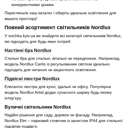
конкурентними цінами.
Перегляньте наш каталог і оберіть ідеальне освітлення для
вашого простору!
Повний асортимент світильників Nordlux
У svichka.kyiv.ua ви знайдете всі категорії світильників Nordlux,
які підходять для будь-яких потреб:
Настінні бра Nordlux
Стильні бра для спальні, вітальні чи передпокою. Наприклад,
модель Nordlux Canto із регульованим світлом ідеально
підходить для читання чи акцентного освітлення.
Підвісні люстри Nordlux
Елегантні люстри для кухні, їдальні чи офісу. Популярна
модель Nordlux Artist додає сучасного шарму будь-якому
інтер’єру.
Вуличні світильники Nordlux
Надійні рішення для саду, доріжок чи фасаду. Наприклад,
Nordlux Elm – парковий стовпчик із захистом IP44 для стильної
підсвітки подвір’я.