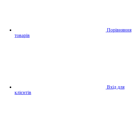
Порівняння
товарів
Вхід для
клієнтів