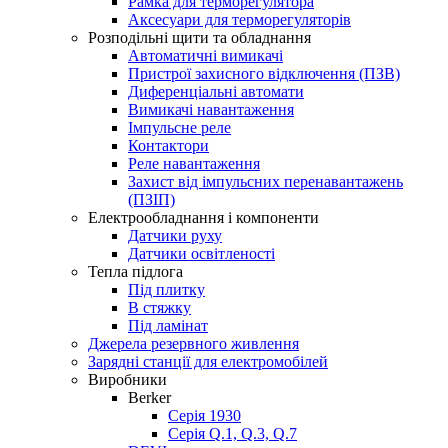
Рамка для терморегулятора
Аксесуари для терморегуляторів
Розподільні щити та обладнання
Автоматичні вимикачі
Пристрої захисного відключення (ПЗВ)
Диференціальні автомати
Вимикачі навантаження
Імпульсне реле
Контактори
Реле навантаження
Захист від імпульсних перенавантажень
(ПЗІП)
Електрообладнання і компоненти
Датчики руху
Датчики освітленості
Тепла підлога
Під плитку
В стяжку
Під ламінат
Джерела резервного живлення
Зарядні станції для електромобілей
Виробники
Berker
Серія 1930
Серія Q.1, Q.3, Q.7