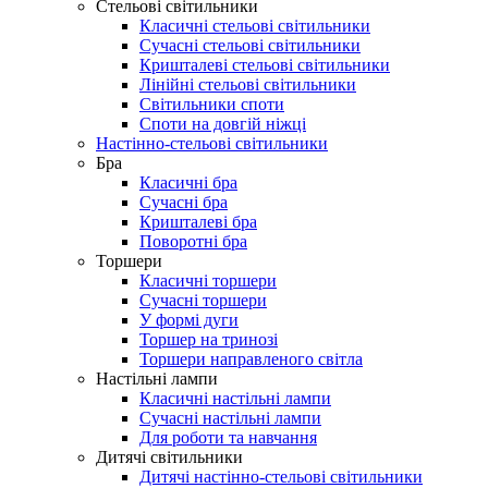
Стельові світильники
Класичні стельові світильники
Сучасні стельові світильники
Кришталеві стельові світильники
Лінійні стельові світильники
Світильники споти
Споти на довгій ніжці
Настінно-стельові світильники
Бра
Класичні бра
Сучасні бра
Кришталеві бра
Поворотні бра
Торшери
Класичні торшери
Сучасні торшери
У формі дуги
Торшер на тринозі
Торшери направленого світла
Настільні лампи
Класичні настільні лампи
Сучасні настільні лампи
Для роботи та навчання
Дитячі світильники
Дитячі настінно-стельові світильники