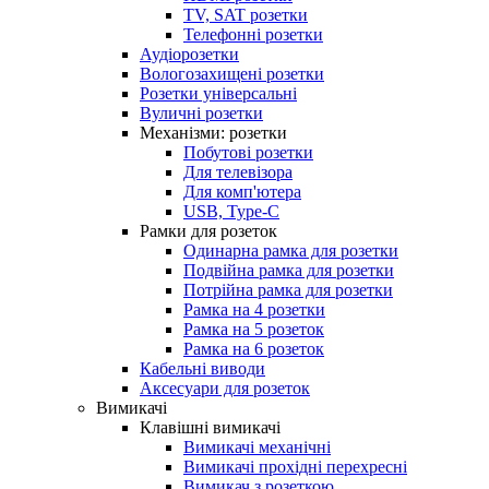
TV, SAT розетки
Телефонні розетки
Аудіорозетки
Вологозахищені розетки
Розетки універсальні
Вуличні розетки
Механізми: розетки
Побутові розетки
Для телевізора
Для комп'ютера
USB, Type-C
Рамки для розеток
Одинарна рамка для розетки
Подвійна рамка для розетки
Потрійна рамка для розетки
Рамка на 4 розетки
Рамка на 5 розеток
Рамка на 6 розеток
Кабельні виводи
Аксесуари для розеток
Вимикачі
Клавішні вимикачі
Вимикачі механічні
Вимикачі прохідні перехресні
Вимикач з розеткою