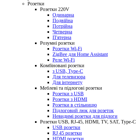
Розетки
Розетки 220V
Одинарна
Подвійна
Потрійна
Четверна
П'ятерна
Розумні розетки
Розетки Wi-Fi
ZigBee для Home Assistant
Реле Wi-Fi
Комбіновані розетки
з USB, Type-C
Для телевизора
Для інтернету
Меблеві та підлогові розетки
Розетки з USB
Розетки з HDMI
Розетки в стільницю
Підлоговий люк для розеток
Невидимі розетки для підлоги
Розетки USB, RJ-45, HDMI, TV, SAT, Type-C
USB розетки
RJ 45 розетки
HDMI розетки