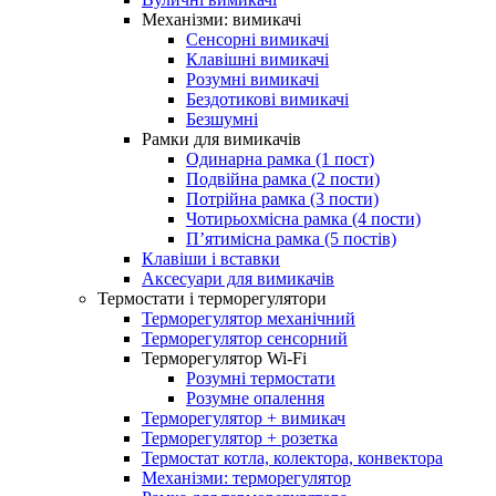
Механізми: вимикачі
Сенсорні вимикачі
Клавішні вимикачі
Розумні вимикачі
Бездотикові вимикачі
Безшумні
Рамки для вимикачів
Одинарна рамка (1 пост)
Подвійна рамка (2 пости)
Потрійна рамка (3 пости)
Чотирьохмісна рамка (4 пости)
П’ятимісна рамка (5 постів)
Клавіши і вставки
Аксесуари для вимикачів
Термостати і терморегулятори
Терморегулятор механічний
Терморегулятор сенсорний
Терморегулятор Wi-Fi
Розумні термостати
Розумне опалення
Терморегулятор + вимикач
Терморегулятор + розетка
Термостат котла, колектора, конвектора
Механізми: терморегулятор