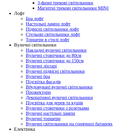
3-фазні трекові світильники
Магнітні трекові світильники MINI
Лофт
Бра лофт
Настольні лампи лофт
Підвісні світильники лофт
Стельові світильники лофт
Торшери в стилі лофт
Вуличні світильники
Накладні вуличні світильники
Вуличні стовпчики до 80см
Вуличні стовпчики до 150см
Вуличні ліхтарі
Вуличні підвісні світильники
Вуличні бра
Підсвітка фасадів
Вбудовувані вуличні світильники
Прожектори
Декоративні вуличні світильники
Підсвітка для дерев та кущів
Вуличні стовпчики з розетками
Вуличні настільні лампи
Вуличні торшери
Вуличні світильники на сонячних батареях
Електрика