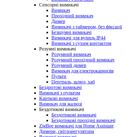
Сенсорні вимикачі
Вимикач
Прохідний вимикач
Димер
Вимикачі з таймером, без фіксації
Безшумні вимикачі
Вимикачі для вулиць IP44
Вимикачі з сухим контактом
Розумні вимикачі
Розумний вимикач
Розумний прохідний вимикач
Розумний димер
Вимикач для електрокарнизів
Пульти
Централь, шлюз, хаб
Бездротові вимикачі
Вимикачі з пультом
Карткові вимикачі
Вимикач для жалюзі
Бездотикові вимикачі
Бездотикові вимикачі
Бездотикові прохідні вимикачі
ZigBee вимикачі для Home Assistant
Димери, світлорегулятори
Вуличні вимикачі