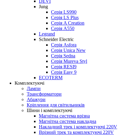
DEVI
Jung
Серія LS990
Серія LS Plus
Серія A Creation
Серія A550
Legrand
Schneider Electric
Серія Asfora
Серія Unica New
Серія Sedna
Серія Mureva Styl
Серія RESI9
Серія Easy 9
ECOTERM
Комплектуючі
Лампи
Трансформатори
Абажури
Кріплення для світильників
Шини і комплектуючі
Магнітна система врізна
Магнітна система накладна
Накладний трек і комплектуючі 220V
Врізний трек та комплектуючі 220V