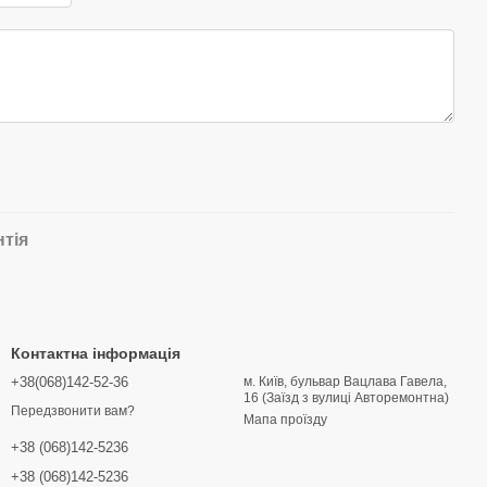
нтія
Контактна інформація
+38(068)142-52-36
м. Київ, бульвар Вацлава Гавела,
16 (Заїзд з вулиці Авторемонтна)
Передзвонити вам?
Мапа проїзду
+38 (068)142-5236
+38 (068)142-5236