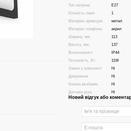
Тип патрона
E27
Кількість ламп
1
Матеріал арматури
метал
Матеріал плафона
акрил
Ширина, мм:
113
Висота, мм:
137
Вологозахист
IP44
Потужність, Вт:
11W
Лампи у комплекті
Ні
Димування
Ні
Кнопка вкл/вимк.
Ні
Датчики руху
Ні
Новий відгук або комента