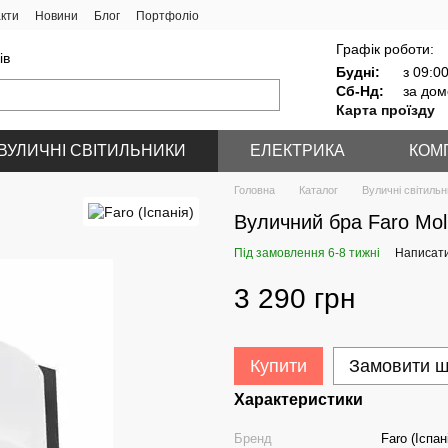
кти
Новини
Блог
Портфоліо
Графік роботи:
ів
Будні:
з 09:00
Сб-Нд:
за дом
Карта проїзду
ВУЛИЧНІ СВІТИЛЬНИКИ
ЕЛЕКТРИКА
КОМ
Головна
Каталог
Вуличні світильн
Вуличний бра Faro Mol
Під замовлення 6-8 тижні
Написати
3 290 грн
Купити
Замовити 
Характеристики
Бренд
Faro (Іспан