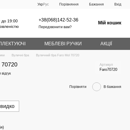
Порівняння
Укр
Рус
Бажання
Вхід
+38(068)142-52-36
 до 19:00
Мій кошик
овленістю
Передзвонити вам?
ПЛЕКТУЮЧІ
МЕБЛЕВІ РУЧКИ
АКЦІЇ
ики
Вуличні бра
Вуличний бра Faro Mol 70720
 70720
Артикул
Faro70720
 відгук
Порівняти
В бажання
швидко
ія)