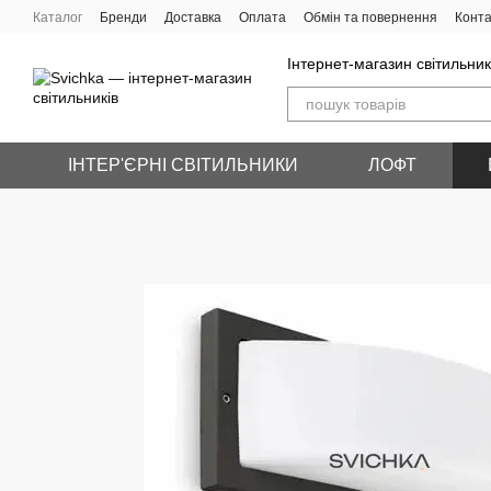
Перейти до основного контенту
Каталог
Бренди
Доставка
Оплата
Обмін та повернення
Конта
Інтернет-магазин світильник
ІНТЕР'ЄРНІ СВІТИЛЬНИКИ
ЛОФТ