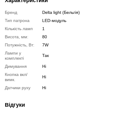
Характеристики
Бренд
Delta light (Бельгія)
Тип патрона
LED-модуль
Кількість ламп
1
Висота, мм:
80
Потужність, Вт:
7W
Лампи у
Так
комплекті
Димування
Ні
Кнопка вкл/
Ні
вимк.
Датчики руху
Ні
Відгуки