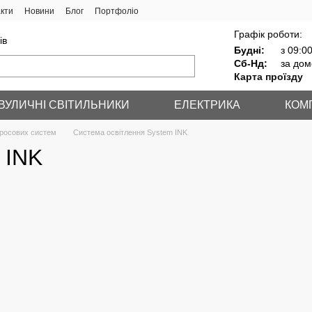
кти
Новини
Блог
Портфоліо
Графік роботи:
ів
Будні:
з 09:00
Сб-Нд:
за дом
Карта проїзду
ВУЛИЧНІ СВІТИЛЬНИКИ
ЕЛЕКТРИКА
КОМ
тросових систем
Система освітлення System INK
 INK