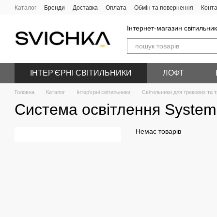
Перейти до основного контенту
Каталог
Бренди
Доставка
Оплата
Обмін та повернення
Конта
Інтернет-магазин світильник
ІНТЕР'ЄРНІ СВІТИЛЬНИКИ
ЛОФТ
Головна
Каталог
Інтер'єрні світильники
Світильники для трекових та 
Система освітлення System
Немає товарів