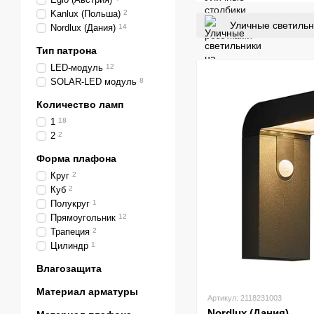
Kanlux (Польша)
2
Уличные светильн
Nordlux (Дания)
14
Тип патрона
LED-модуль
12
SOLAR-LED модуль
8
Количество ламп
1
18
2
2
Форма плафона
Круг
2
Куб
2
Полукруг
1
Прямоугольник
12
Трапеция
2
Цилиндр
1
Влагозащита
Материал арматуры
Артикул: 2118231003
Nordlux (Дания)