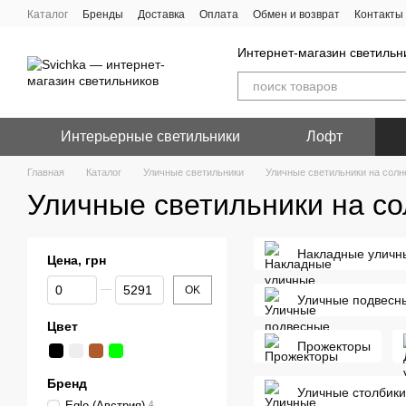
Перейти к основному контенту
Каталог
Бренды
Доставка
Оплата
Обмен и возврат
Контакты
Интернет-магазин светильн
Интерьерные светильники
Лофт
Главная
Каталог
Уличные светильники
Уличные светильники на солн
Уличные светильники на с
Накладные уличн
Цена, грн
От Цена, грн
До Цена, грн
OK
Уличные подвесн
Цвет
Прожекторы
Бренд
Уличные столбики
Eglo (Австрия)
4