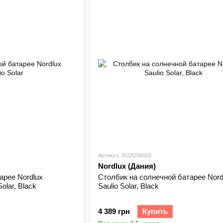
Артикул: 2518268003
Nordlux (Дания)
арее Nordlux
Столбик на солнечной батарее Nord
olar, Black
Saulio Solar, Black
4 389 грн
Купить