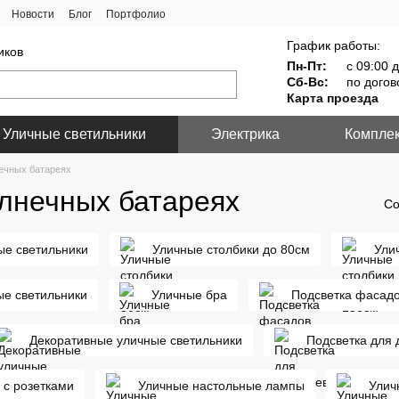
Новости
Блог
Портфолио
График работы:
иков
Пн-Пт:
с 09:00 д
Сб-Вс:
по догов
Карта проезда
Уличные светильники
Электрика
Компле
ечных батареях
олнечных батареях
Со
ые светильники
Уличные столбики до 80см
Ули
ые светильники
Уличные бра
Подсветка фасад
Декоративные уличные светильники
Подсветка для 
 с розетками
Уличные настольные лампы
Улич