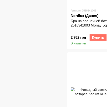
Артикул: 2518341003
Nordlux (Дания)
Бра на солнечной бат
2518341003 Monay Squ
2 762 грн
Купить
В наличии