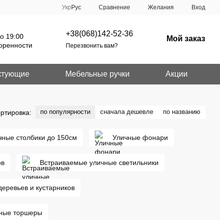
Сравнение
Укр
Рус
Желания
Вход
+38(068)142-52-36
о 19:00
Мой заказ
оренности
Перезвонить вам?
ктующие
Мебельные ручки
Акции
по популярности
сначала дешевле
по названию
ртировка:
чные столбики до 150см
Уличные фонари
ов
Встраиваемые уличные светильники
деревьев и кустарников
ные торшеры