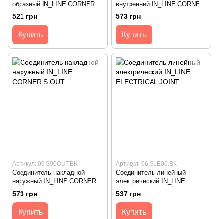
образный IN_LINE CORNER S
внутренний IN_LINE CORNER
HR, черный (06.S90HR.BK)
S IN, черный (06.S90IN.BK)
521 грн
573 грн
Купить
Купить
Артикул: 06.S90OUT.BK
Артикул: 06.SLE00.BK
Соединитель накладной
Соединитель линейный
наружный IN_LINE CORNER S
электрический IN_LINE
OUT, черный (06.S90OUT.BK)
ELECTRICAL JOINT, черный
573 грн
537 грн
(06.SLE00.BK)
Купить
Купить