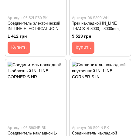
Артикул: 06.S2LE60.BK
Артикул: 06.S300.WH
Соединитель электрический
Трек накладной IN_LINE
IN_LINE ELECTRICAL JOINT
TRACK S 3000, L3000mm,
FLEX, Black
W30mm, H54mm, , белый
1 412 грн
5 523 грн
(06.S300.WH)
Купить
Купить
Артикул: 06.S90HR.BK
Артикул: 06.S90IN.BK
Соединитель накладной L-
Соединитель накладной