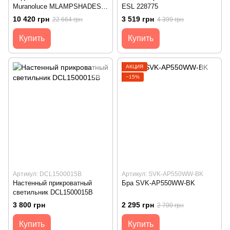
Muranoluce MLAMPSHADES
ESL 228775
CO SO 70
10 420 грн
3 519 грн
22 664 грн
4 399 грн
Купить
Купить
АКЦИЯ
−15%
Артикул: DCL1500015B
Артикул: SVK-AP550WW-BK
Настенный прикроватный
Бра SVK-AP550WW-BK
светильник DCL1500015B
3 800 грн
2 295 грн
2 700 грн
Купить
Купить