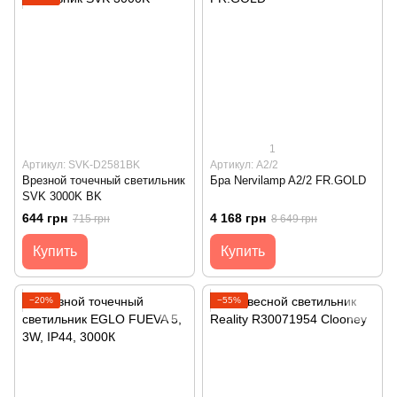
1
Артикул: SVK-D2581BK
Артикул: A2/2
Врезной точечный светильник
Бра Nervilamp A2/2 FR.GOLD
SVK 3000K BK
644 грн
4 168 грн
715 грн
8 649 грн
Купить
Купить
−20%
−55%