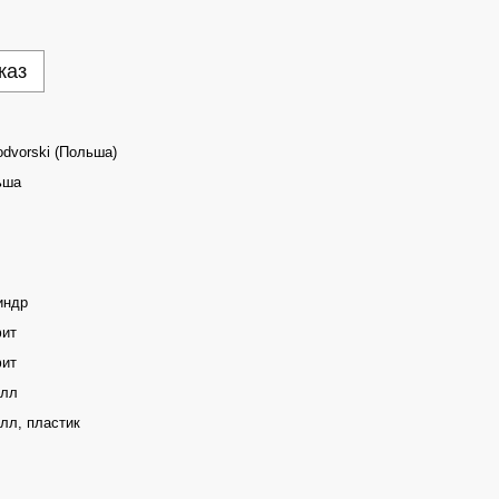
каз
dvorski (Польша)
ьша
индр
фит
фит
алл
лл, пластик