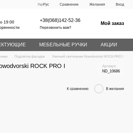
Сравнение
Укр
Рус
Желания
Вход
+38(068)142-52-36
о 19:00
Мой заказ
оренности
Перезвонить вам?
ЕКТУЮЩИЕ
МЕБЕЛЬНЫЕ РУЧКИ
АКЦИИ
ьники
Подсветка фасадов
Уличный светильник Nowodvorski ROCK PRO I
owodvorski ROCK PRO I
Артикул
ND_10686
К сравнению
В желания