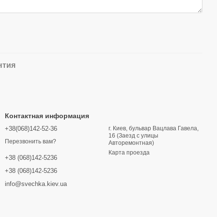
нтия
Контактная информация
+38(068)142-52-36
г. Киев, бульвар Вацлава Гавела,
16 (Заезд с улицы
Перезвонить вам?
Авторемонтная)
Карта проезда
+38 (068)142-5236
+38 (068)142-5236
info@svechka.kiev.ua