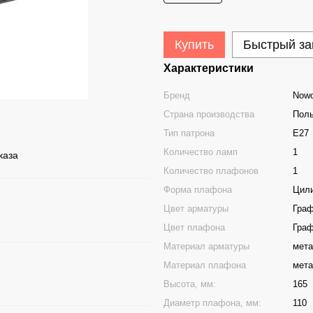
Купить
Быстрый за
Характеристики
Бренд
Nowo
Страна производства
Пол
Тип патрона
E27
Количество ламп
1
каза
Количество плафонов
1
Форма плафона
Цил
Цвет арматуры
Гра
Цвет плафона
Гра
Материал арматуры
мет
Материал плафона
мета
Высота, мм:
165
Диаметр плафона, мм:
110