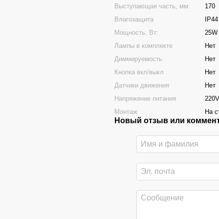
Выступающая часть, мм:
170
Влагозащита
IP44
Мощность, Вт:
25W
Лампы в комплекте
Нет
Диммируемость
Нет
Кнопка вкл/выкл
Нет
Датчики движения
Нет
Напряжение питания
220
Монтаж
На с
Новый отзыв или коммен