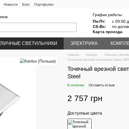
Новости
Блог
Портфолио
График работы:
иков
Пн-Пт:
с 09:00 д
Сб-Вс:
по догов
Карта проезда
УЛИЧНЫЕ СВЕТИЛЬНИКИ
ЭЛЕКТРИКА
КОМПЛ
Главная
Каталог
Уличные светил
Точечный врезной светильник Kanlux BER
Точечный врезной све
Steel
В наличии
Оставить отзыв
2 757 грн
Доступные цвета