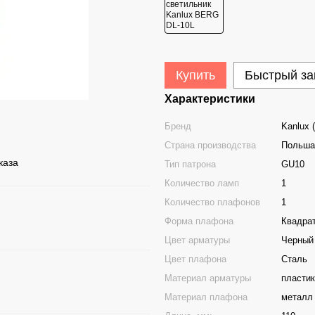
Купить
Быстрый за
Характеристики
Бренд
Kanlux 
Страна производства
Польша
каза
Тип патрона
GU10
Количество ламп
1
Количество плафонов
1
Форма плафона
Квадра
Цвет арматуры
Черный
Цвет плафона
Сталь
Материал арматуры
пластик
Материал плафона
металл