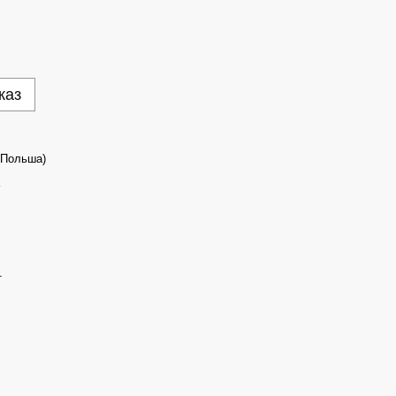
каз
(Польша)
т