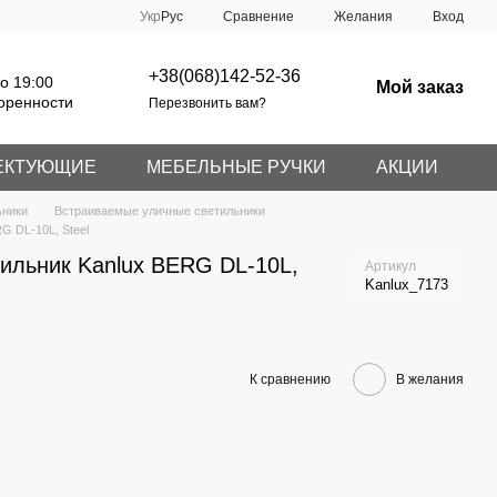
Сравнение
Укр
Рус
Желания
Вход
+38(068)142-52-36
о 19:00
Мой заказ
оренности
Перезвонить вам?
ЕКТУЮЩИЕ
МЕБЕЛЬНЫЕ РУЧКИ
АКЦИИ
ьники
Встраиваемые уличные светильники
G DL-10L, Steel
тильник Kanlux BERG DL-10L,
Артикул
Kanlux_7173
К сравнению
В желания