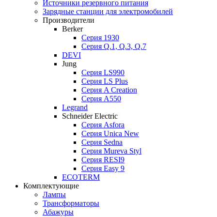
Источники резервного питания
Зарядные станции для электромобилей
Производители
Berker
Серия 1930
Серия Q.1, Q.3, Q.7
DEVI
Jung
Серия LS990
Серия LS Plus
Серия A Creation
Серия A550
Legrand
Schneider Electric
Серия Asfora
Серия Unica New
Серия Sedna
Серия Mureva Styl
Серия RESI9
Серия Easy 9
ECOTERM
Комплектующие
Лампы
Трансформаторы
Абажуры