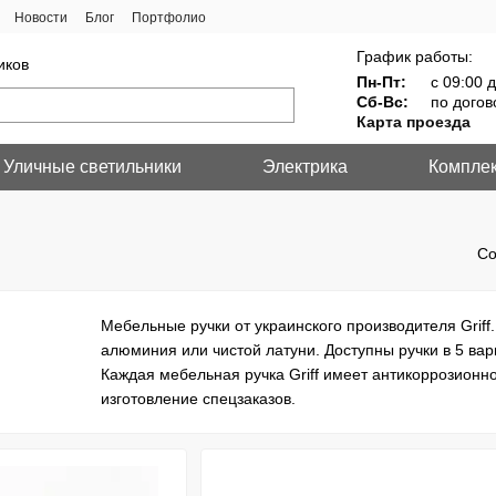
Новости
Блог
Портфолио
График работы:
иков
Пн-Пт:
с 09:00 д
Сб-Вс:
по догов
Карта проезда
Уличные светильники
Электрика
Компле
Со
Мебельные ручки от украинского производителя Grif
алюминия или чистой латуни. Доступны ручки в 5 вари
Каждая мебельная ручка Griff имеет антикоррозионн
изготовление спецзаказов.