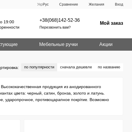
Сравнение
Укр
Рус
Желания
Вход
+38(068)142-52-36
о 19:00
Мой заказ
оренности
Перезвонить вам?
ктующие
Мебельные ручки
Акции
по популярности
сначала дешевле
по названию
ртировка:
f. Высококачественная продукция из анодированного
антах цвета: черный, сатин, бронза, золото и латунь.
ое, ударопрочное, противоцарапное покрітие. Возможно