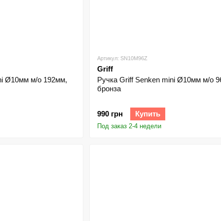
Артикул: SN10M96Z
Griff
ni Ø10мм м/о 192мм,
Ручка Griff Senken mini Ø10мм м/о 9
бронза
990 грн
Купить
Под заказ 2-4 недели