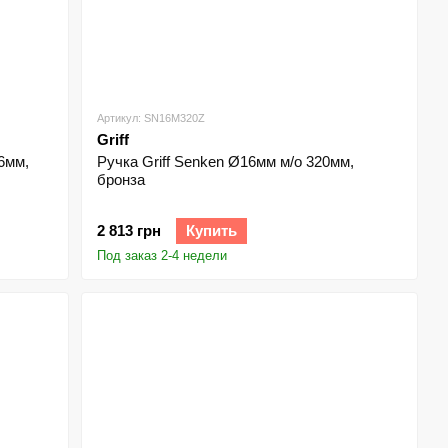
Артикул: SN16M320Z
Griff
6мм,
Ручка Griff Senken Ø16мм м/о 320мм,
бронза
2 813 грн
Купить
Под заказ 2-4 недели