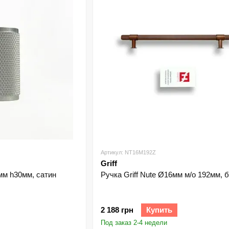
Артикул: NT16M192Z
Griff
6мм h30мм, сатин
Ручка Griff Nute Ø16мм м/о 192мм, 
2 188 грн
Купить
Под заказ 2-4 недели