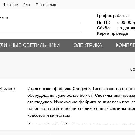
Новости
Блог
Портфолио
График работы:
иков
Пн-Пт:
с 09:00 д
Сб-Вс:
по догов
Карта проезда
УЛИЧНЫЕ СВЕТИЛЬНИКИ
ЭЛЕКТРИКА
КОМПЛ
Со
Итальянская фабрика Cangini & Tucci известна не то
оборудования, уже более 50 лет! Светильники произ
стеклодувов. Изначально фабрика занималась произв
перешла на изготовление великолепных светильников
красотой и качеством.
Изделия Cangini & Tucci легко впишутся и несомнен
современном и классическом стиле.