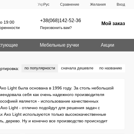
Сравнение
Укр
Рус
Желания
Вход
+38(068)142-52-36
о 19:00
Мой заказ
оренности
Перезвонить вам?
ктующие
Мебельные ручки
Акции
по популярности
сначала дешевле
по названию
ртировка:
xo Light была основана в 1996 году. За столь небольшой
мендовала себя как очень надежного производителя
лософией является - использование качественных
xo Light - отлично подойдут для решения задач с
 Axo Light используются только высококачественные
ть, дерево. Ну и конечно все производство происходит
и.