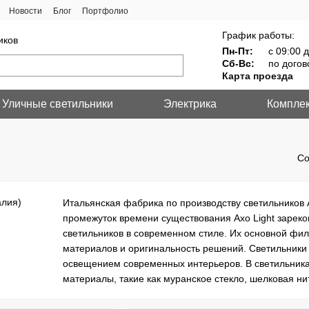
Новости
Блог
Портфолио
График работы:
иков
Пн-Пт:
с 09:00 д
Сб-Вс:
по догов
Карта проезда
Уличные светильники
Электрика
Компле
Со
Итальянская фабрика по производству светильников A
промежуток времени существования Axo Light зареко
светильников в современном стиле. Их основной фи
материалов и оригинальность решений. Светильники A
освещением современных интерьеров. В светильниках
материалы, такие как муранское стекло, шелковая ни
вручную, что придает каждой модели неповторимост