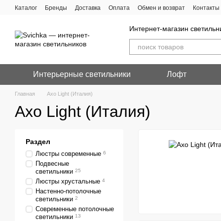
Перейти к основному контенту
Каталог
Бренды
Доставка
Оплата
Обмен и возврат
Контакты
Интернет-магазин светильн
Интерьерные светильники
Лофт
Главная
Axo Light (Италия)
Axo Light (Италия)
Раздел
Люстры современные
6
Подвесные
светильники
25
Люстры хрустальные
4
Настенно-потолочные
светильники
2
Современные потолочные
светильники
13