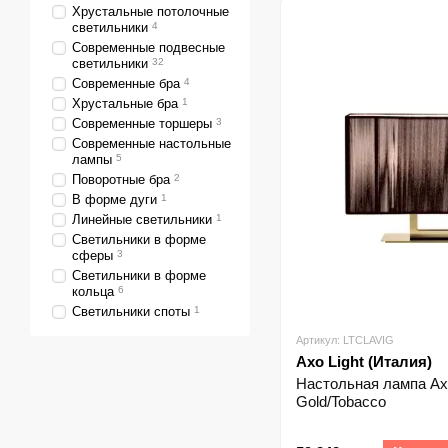
Хрустальные потолочные
светильники
4
Современные подвесные
светильники
32
Современные бра
4
Хрустальные бра
1
Современные торшеры
3
Современные настольные
лампы
5
Поворотные бра
2
В форме дуги
1
Линейные светильники
1
Светильники в форме
сферы
3
Светильники в форме
кольца
6
Светильники споты
1
Артикул: LTCLAVIG
Axo Light (Италия)
Настольная лампа Axo 
Gold/Tobacco