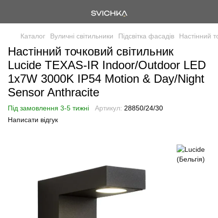
Каталог
Вуличні світильники
Підсвітка фасадів
Настінний т
Настінний точковий світильник
Lucide TEXAS-IR Indoor/Outdoor LED
1x7W 3000K IP54 Motion & Day/Night
Sensor Anthracite
Під замовлення 3-5 тижні
Артикул:
28850/24/30
Написати відгук