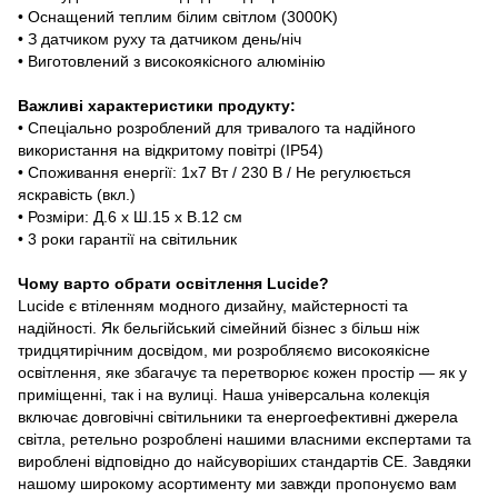
• Оснащений теплим білим світлом (3000K)
• З датчиком руху та датчиком день/ніч
• Виготовлений з високоякісного алюмінію
Важливі характеристики продукту:
• Спеціально розроблений для тривалого та надійного
використання на відкритому повітрі (IP54)
• Споживання енергії: 1x7 Вт / 230 В / Не регулюється
яскравість (вкл.)
• Розміри: Д.6 x Ш.15 x В.12 см
• 3 роки гарантії на світильник
Чому варто обрати освітлення Lucide?
Lucide є втіленням модного дизайну, майстерності та
надійності. Як бельгійський сімейний бізнес з більш ніж
тридцятирічним досвідом, ми розробляємо високоякісне
освітлення, яке збагачує та перетворює кожен простір — як у
приміщенні, так і на вулиці. Наша універсальна колекція
включає довговічні світильники та енергоефективні джерела
світла, ретельно розроблені нашими власними експертами та
вироблені відповідно до найсуворіших стандартів CE. Завдяки
нашому широкому асортименту ми завжди пропонуємо вам