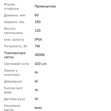
Форма
Прямокутник
плафона
Довжина, мм:
60
Ширина, мм:
150
Висота
120
світильника
клас захисту
IP54
Потужність, Вт:
7W
Температура
3000K
світла
Світловий потік
420 Lm
Лампи у
Ні
комплекті
Димування
Ні
Кнопка вкл/
Ні
вимк.
Датчики руху
Ні
Напрямок
вниз
світла