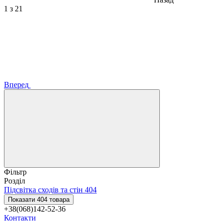
1
з 21
Вперед
Фільтр
Розділ
Підсвітка сходів та стін
404
Показати 404 товара
+38(068)142-52-36
Контакти