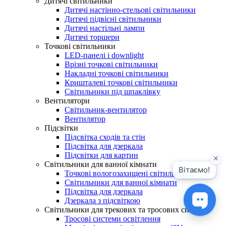
Дитячі світильники
Дитячі настінно-стельові світильники
Дитячі підвісні світильники
Дитячі настільні лампи
Дитячі торшери
Точкові світильники
LED-панелі і downlight
Врізні точкові світильники
Накладні точкові світильники
Кришталеві точкові світильники
Світильники під шпаклівку
Вентилятори
Світильник-вентилятор
Вентилятор
Підсвітки
Підсвітка сходів та стін
Підсвітка для дзеркала
Підсвітки для картин
Світильники для ванної кімнати
Точкові вологозахищені світильники
Світильники для ванної кімнати
Підсвітка для дзеркала
Дзеркала з підсвіткою
Світильники для трекових та тросових систем
Тросові системи освітлення