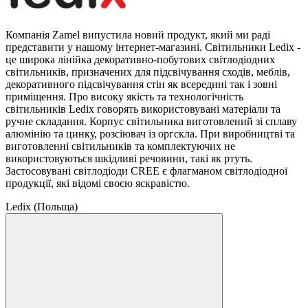
Компанія Zamel випустила новий продукт, який ми раді
представити у нашому інтернет-магазині. Світильники Ledix -
це широка лінійка декоративно-побутових світлодіодних
світильників, призначених для підсвічування сходів, меблів,
декоративного підсвічування стін як всередині так і зовні
приміщення. Про високу якість та технологічність
світильників Ledix говорять використовувані матеріали та
ручне складання. Корпус світильника виготовлений зі сплаву
алюмінію та цинку, розсіювач із оргскла. При виробництві та
виготовленні світильників та комплектуючих не
використовуються шкідливі речовини, такі як ртуть.
Застосовувані світлодіоди CREE є флагманом світлодіодної
продукції, які відомі своєю яскравістю.
Ledix (Польща)