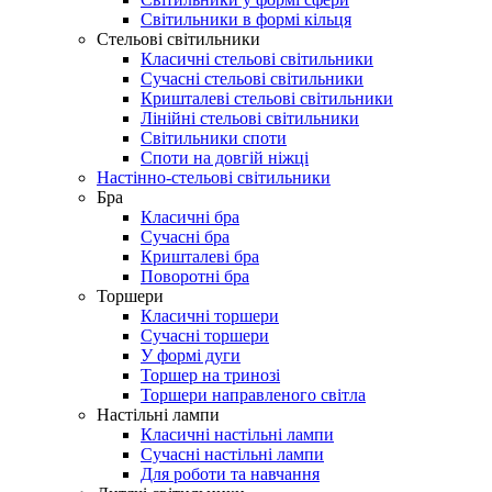
Світильники в формі кільця
Стельові світильники
Класичні стельові світильники
Сучасні стельові світильники
Кришталеві стельові світильники
Лінійні стельові світильники
Світильники споти
Споти на довгій ніжці
Настінно-стельові світильники
Бра
Класичні бра
Сучасні бра
Кришталеві бра
Поворотні бра
Торшери
Класичні торшери
Сучасні торшери
У формі дуги
Торшер на тринозі
Торшери направленого світла
Настільні лампи
Класичні настільні лампи
Сучасні настільні лампи
Для роботи та навчання