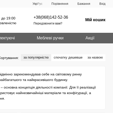
Порівняння
Укр
Рус
Бажання
Вхід
+38(068)142-52-36
 до 19:00
Мій кошик
овленістю
Передзвонити вам?
ектуючі
Меблеві ручки
Акції
за популярністю
спочатку дешевше
за назвою
Сортування:
о відмінно зарекомендував себе на світовому ринку
 найбагатшого та найкрасивішого будинку.
– основна концепція діяльності компанії. Для її реалізації
ристовує найнезвичайніші матеріали та конфігурації, а
ння.
нні. Значне місце серед них займає рослинна тематика,
єднаннях металевих і скляних елементів. Не менша увага