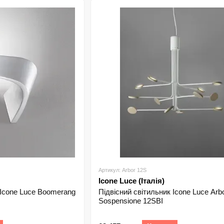
приділяється моделям, розробленим відповідно до су
Серед колекцій Icone Luce можна вибрати як джерела 
використовуються для прикраси величезних концертних
прилад є оптимальним поєднанням технічних та естет
функціональні завдання.
Артикул: Arbor 12S
Icone Luce (Італія)
 Icone Luce Boomerang
Підвісний світильник Icone Luce Arb
Sospensione 12SBI