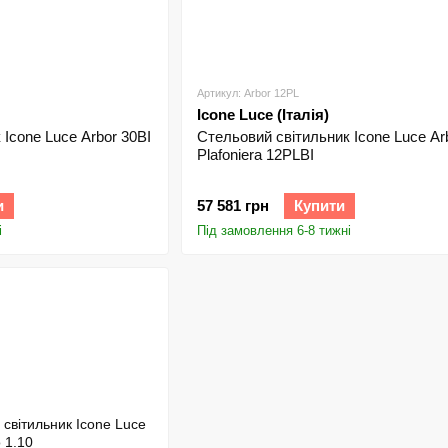
Артикул: Arbor 12PL
Icone Luce (Італія)
Icone Luce Arbor 30BI
Стельовий світильник Icone Luce Ar
Plafoniera 12PLBI
и
57 581 грн
Купити
і
Під замовлення 6-8 тижні