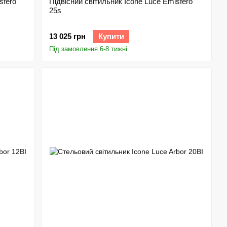
sfero
Підвісний світильник Icone Luce Emisfero
25s
13 025 грн
Купити
Під замовлення 6-8 тижні