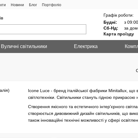
кти
Новини
Блог
Портфоліо
Графік роботи:
ів
Будні:
з 09:00
Сб-Нд:
за дом
Карта проїзду
Вуличні світильники
Електрика
Компл
Icone Luce - бренд італійської фабрики Minitallux, щ
світлотехніки. Світильники стануть гідною прикрасою
Створення якісного та естетичного інтер'єрного світла 
створюється дивовижний дизайн світильників, що вико
також інноваційні технічні можливості у сфері освітле
Дизайнерські рішення бренду незвичайні та багатогра
дивовижні форми майстерно втілюються в плавних по