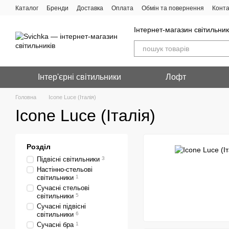
Перейти до основного контенту
Каталог
Бренди
Доставка
Оплата
Обмін та повернення
Конта
Інтернет-магазин світильник
Інтер'єрні світильники
Лофт
Головна
Icone Luce (Італія)
Icone Luce (Італія)
Розділ
Підвісні світильники
3
Настінно-стельові
світильники
1
Сучасні стельові
світильники
5
Сучасні підвісні
світильники
6
Сучасні бра
1