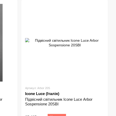
часних стилістичних напрямів.
точкового освітлення, так і величезні люстри, що
, театральних залів і т.д. При цьому кожен освітлювальний
ичних якостей, що ефективно вирішує декоративні та
Артикул: Arbor 20S
Icone Luce (Італія)
or
Підвісний світильник Icone Luce Arbor
Sospensione 20SBI