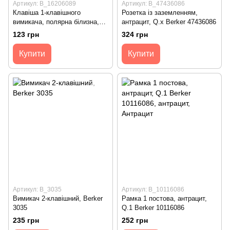
Артикул: B_16206089
Артикул: B_47436086
Клавіша 1-клавішного
Розетка із заземленням,
вимикача, полярна білизна,
антрацит, Q.х Berker 47436086
Q1/Q3 Berker 16206089
123 грн
324 грн
Купити
Купити
Артикул: B_3035
Артикул: B_10116086
Вимикач 2-клавішний, Berker
Рамка 1 постова, антрацит,
3035
Q.1 Berker 10116086
235 грн
252 грн