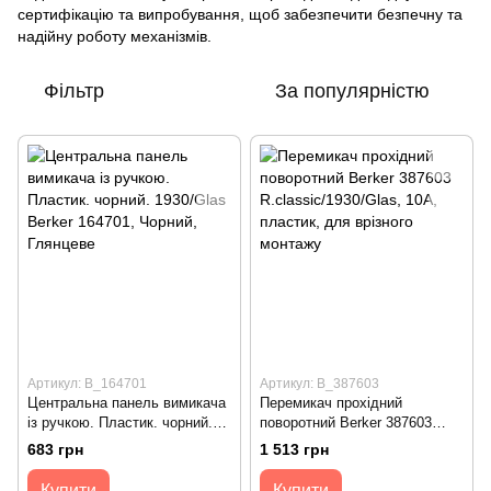
сертифікацію та випробування, щоб забезпечити безпечну та
надійну роботу механізмів.
Фільтр
За популярністю
Артикул: B_164701
Артикул: B_387603
Центральна панель вимикача
Перемикач прохідний
із ручкою. Пластик. чорний.
поворотний Berker 387603
1930/Glas Berker 164701
R.classic/1930/Glas, 10A,
683 грн
1 513 грн
пластик, для врізного
монтажу
Купити
Купити